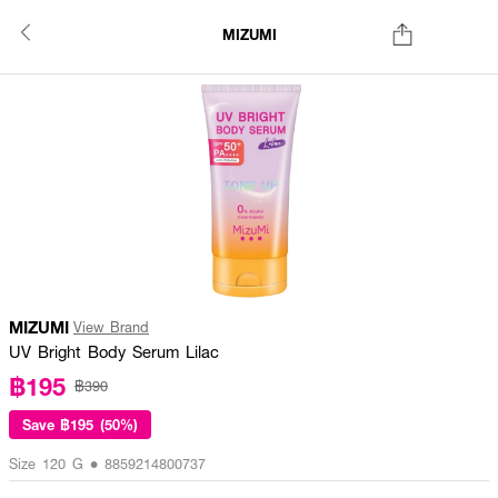
MIZUMI
MIZUMI
View Brand
UV Bright Body Serum Lilac
฿195
฿390
Save
฿195 (50%)
Size 120 G • 8859214800737