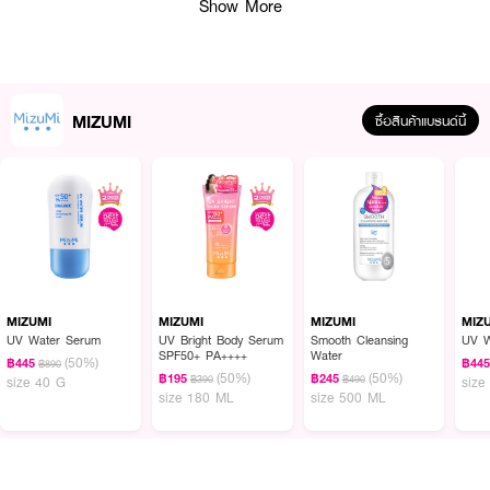
Show More
MIZUMI
ซื้อสินค้าแบรนด์นี้
ผลลัพธ์ที่ได้:
เซรั่มกันแดด MIZUMI UV Bright Body Serum Lilac ผสานสารกันแดดแบบ
Hybrid (Chemical และ Physical) ที่ไม่ทิ้งคราบขาวหลังการใช้ พร้อมสร้างฟิล์ม
ล่องหนเคลือบผิวเพื่อลดผลกระทบจากมลภาวะ เช่น ฝุ่นละอองและควัน สารสกัด
MIZUMI
MIZUMI
MIZUMI
MIZ
จากดอกซากุระช่วยผลัดเซลล์ผิวและต้านอนุมูลอิสระ ทำให้ผิวดูสว่างใสและเรียบ
UV Water Serum
UV Bright Body Serum
Smooth Cleansing
UV W
SPF50+ PA++++
Water
เนียน ส่วน Kakadu Plum จากออสเตรเลีย ซึ่งมีวิตามินซีสูงกว่าส้มถึง 100 เท่า
(50%)
฿445
฿44
฿890
(50%)
(50%)
ช่วยลดเลือนจุดด่างดำและปรับสีผิวให้สม่ำเสมอ ผลิตภัณฑ์นี้ปราศจากแอลกอฮอล์
฿195
฿245
฿390
฿490
size 40 G
size
size 180 ML
size 500 ML
และเป็นมิตรต่อปะการัง
· มิซึมิ ยูวี ไบรท์ บอดี้ เซรั่ม ไลแลค
· ปกป้องผิวจากรังสี UVA และ UVB ด้วย SPF50+ PA++++