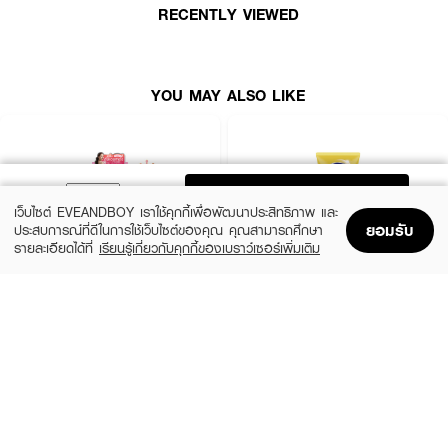
· ลดผลกระทบจากมลภาวะด้วยฟิล์มล่องหน
RECENTLY VIEWED
· บำรุงผิวให้กระจ่างใสด้วยสารสกัดดอกซากุระ
· ลดเลือนจุดด่างดำด้วย Kakadu Plum ที่มีวิตามินซีสูง
YOU MAY ALSO LIKE
· ปราศจากแอลกอฮอล์ อ่อนโยนต่อผิว
· เป็นมิตรต่อปะการัง ปราศจากสารกันแดดต้องห้าม
· FDA Registration No.: 10-2-6400029229
ADD TO BAG
เว็บไซต์ EVEANDBOY เราใช้คุกกี้เพื่อพัฒนาประสิทธิภาพ และ
ยอมรับ
ประสบการณ์ที่ดีในการใช้เว็บไซต์ของคุณ คุณสามารถศึกษา
รายละเอียดได้ที่
เรียนรู้เกี่ยวกับคุกกี้ของเบราว์เซอร์เพิ่มเติม
Home
Home
Promotions
Promotions
Shopping Bag
Shopping Bag
Account
Account
MIZUMI
VASELINE
UV Bright Body Serum SPF50+ PA++++
Healthy Bright Sun + Pollution Protection
Serum SPF50+ PA++++
(50%)
฿195
฿390
฿289
size 180 ML
size 300 ML