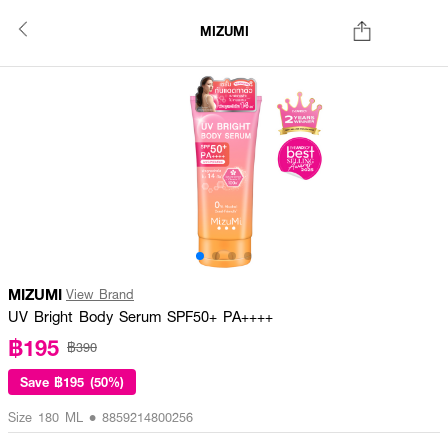
MIZUMI
MIZUMI
View Brand
UV Bright Body Serum SPF50+ PA++++
฿195
฿390
Save
฿195 (50%)
Size 180 ML • 8859214800256