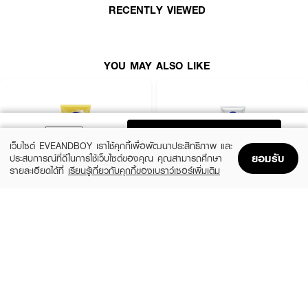
●
ครีมกันแดดสำหรับผิวกาย
RECENTLY VIEWED
● เนื้อสัมผัสบางเบา ไม่เหนียวเหนอะหนะ
● กลิ่นหอมละมุนน อ่อนโยนต่อผิว
YOU MAY ALSO LIKE
● ปรับผิวดูกระจ่างใสใน 14 วัน
● ปกป้องผิวจากแสงแดดและมลภาวะ
● Coral Friendly ปราศจากสารกันแดดต้องห้าม ตามพรบ.อุทยานแห่งชาติ
● ขนาด 180 ml
ADD TO BAG
เว็บไซต์ EVEANDBOY เราใช้คุกกี้เพื่อพัฒนาประสิทธิภาพ และ
ยอมรับ
ประสบการณ์ที่ดีในการใช้เว็บไซต์ของคุณ คุณสามารถศึกษา
รายละเอียดได้ที่
เรียนรู้เกี่ยวกับคุกกี้ของเบราว์เซอร์เพิ่มเติม
Home
Home
Promotions
Promotions
Shopping Bag
Shopping Bag
Account
Account
VASELINE
NIVEA
Healthy Bright Sun + Pollution Protection
Vitamin Body Serum Extra Bright Super
Serum SPF50+ PA++++
C+
(42%)
฿289
฿109
฿189
size 300 ML
2 Variations