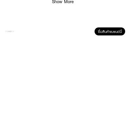
Show More
ซื้อสินค้าแบรนด์นี้
ผลลัพธ์ที่ได้ :
ปกป้องผิวสูงสุดจากรังสียูวีพร้อมการบารุงผิวด้วยสารสกัดดอกซากุระและ
Kakadu Plum เผยผิวดูกระจ่างใสใน 14 วัน MIZUMI UV Bright Body Serum
ครีมกันแดดสำหรับผิวกาย ผ
สานสารกันแดดแบบ Hybrid (Chemical + Physical)
เพื่อการปกป้องสูงสุด อ่อนโยนต่อผิว ปกป้องผิวจากแสงแดดและมลภาวะ