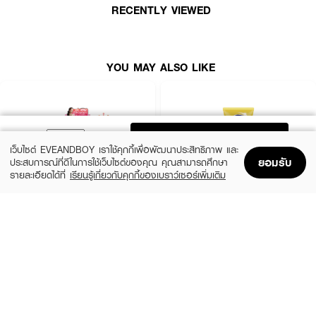
อ่อนเยาว์
RECENTLY VIEWED
● Cucumber แตงกวา เติมความชุ่มชื้น พร้อมปลอบประโลมผิวอย่างอ่อนโยน
● ปริมาณ 165 g.
YOU MAY ALSO LIKE
ADD TO BAG
เว็บไซต์ EVEANDBOY เราใช้คุกกี้เพื่อพัฒนาประสิทธิภาพ และ
ยอมรับ
ประสบการณ์ที่ดีในการใช้เว็บไซต์ของคุณ คุณสามารถศึกษา
รายละเอียดได้ที่
เรียนรู้เกี่ยวกับคุกกี้ของเบราว์เซอร์เพิ่มเติม
Home
Home
Promotions
Promotions
Shopping Bag
Shopping Bag
Account
Account
MIZUMI
VASELINE
UV Bright Body Serum SPF50+ PA++++
Healthy Bright Sun + Pollution Protection
Serum SPF50+ PA++++
(50%)
฿195
฿390
฿289
size 180 ML
size 300 ML