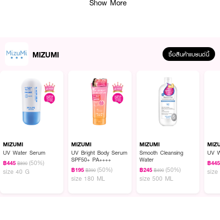
Show More
MIZUMI
ซื้อสินค้าแบรนด์นี้
ผลลัพธ์ที่ได้ :
MizuMi UV Cooling Body Serum ปกป้องผิวสูงสุดจากรังสี UV และมลภาวะให้
สัมผัสเย็นสดชื่นทันทีที่ทา พร้อมสารบำรุงผิวจากธรรมชาติอย่าง Aloe Vera และ
Cucumber พร้อมปลอบประโลมผิวจากแดดจากแดด
● มิซึมิ ยูวี คูลลิ่ง บอดี้ เซรั่ม
MIZUMI
MIZUMI
MIZUMI
MIZ
UV Water Serum
UV Bright Body Serum
Smooth Cleansing
UV W
● Hybrid Sunscreen SPF50+ PA++++ ผสานพลังปกป้องผิวสูงสุดจาก รังสี
SPF50+ PA++++
Water
(50%)
฿445
฿44
฿890
UVA/B ด้วยสารกันแดดแบบเคมิคอลและแบบฟิสิคอล ไม่ทิ้งความขาววอกเมื่อเซท
(50%)
(50%)
฿195
฿245
฿390
฿490
size 40 G
size
ตัว
size 180 ML
size 500 ML
● Anti-Pollution ปกป้องผิวด้วยการสร้างฟิล์มเคลือบผิว ลดผลกระทบของ
มลภาวะ ฝุ่นละออง ฝุ่นควัน ที่มีต่อผิว
● Aloe Vera ว่านหางจระเข้ เป็นสารแอนตี้ออกซิแดนท์ ให้ผิวชุ่มชื้น มอบผิวแลดู