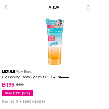
MIZUMI
MIZUMI
View Brand
UV Cooling Body Serum SPF50+ PA++++
฿195
฿390
Save
฿195 (50%)
Size 165 G • 8859214800539