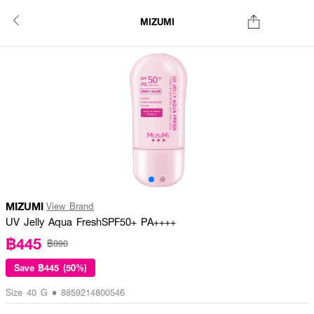
MIZUMI
MIZUMI
View Brand
UV Jelly Aqua FreshSPF50+ PA++++
฿445
฿890
Save
฿445 (50%)
Size 40 G • 8859214800546