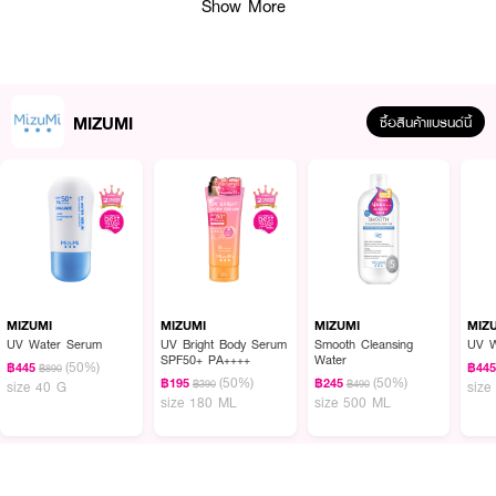
Show More
MIZUMI
ซื้อสินค้าแบรนด์นี้
MIZUMI
MIZUMI
MIZUMI
MIZ
UV Water Serum
UV Bright Body Serum
Smooth Cleansing
UV W
SPF50+ PA++++
Water
(50%)
฿445
฿44
฿890
(50%)
(50%)
฿195
฿245
฿390
฿490
size 40 G
size
size 180 ML
size 500 ML
ผลลัพธ์ที่ได้ :
ที่สุดของนวัตกรรมการปกป้องผิว ผสานเทคโนโลยี Silk Microcapsules จาก