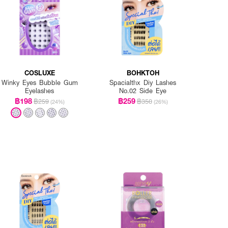
COSLUXE
BOHKTOH
Winky Eyes Bubble Gum
Spacialthx Diy Lashes
Eyelashes
No.02 Side Eye
฿198
฿259
฿259
฿350
(24%)
(26%)