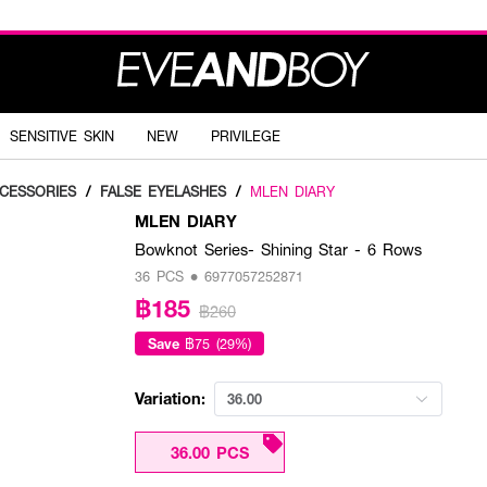
SENSITIVE SKIN
NEW
PRIVILEGE
CESSORIES
/
FALSE EYELASHES
/
MLEN DIARY
MLEN DIARY
Bowknot Series- Shining Star - 6 Rows
36 PCS • 6977057252871
฿185
฿260
Save
฿75 (29%)
Variation:
36.00
36.00 PCS