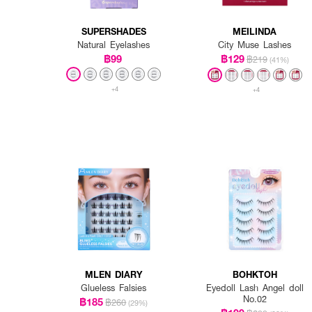
SUPERSHADES
MEILINDA
Natural Eyelashes
City Muse Lashes
฿99
฿129
฿219
(41%)
+4
+4
MLEN DIARY
BOHKTOH
Glueless Falsies
Eyedoll Lash Angel doll
No.02
฿185
฿260
(29%)