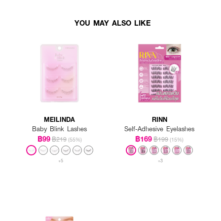
YOU MAY ALSO LIKE
MEILINDA
RINN
Baby Blink Lashes
Self-Adhesive Eyelashes
฿99
฿169
฿219
฿199
(55%)
(15%)
+5
+3