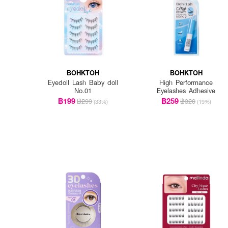
BOHKTOH
BOHKTOH
Eyedoll Lash Baby doll
High Performance
No.01
Eyelashes Adhesive
฿199
฿259
฿299
฿320
(33%)
(19%)