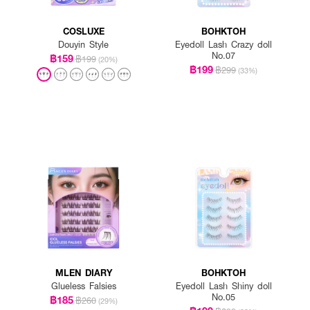
COSLUXE
BOHKTOH
Douyin Style
Eyedoll Lash Crazy doll
No.07
฿159
฿199
(20%)
฿199
฿299
(33%)
MLEN DIARY
BOHKTOH
Glueless Falsies
Eyedoll Lash Shiny doll
No.05
฿185
฿260
(29%)