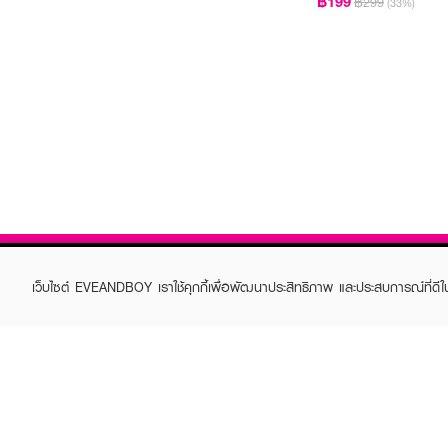
฿199
฿299
(33%)
เว็บไซต์ EVEANDBOY เราใช้คุกกี้เพื่อพัฒนาประสิทธิภาพ และประสบการณ์ที่ดี
ABOUT EVEANDBOY
CUS
Brand story
Online
Privacy Policy
Find a