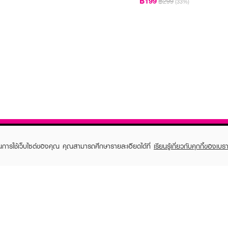
฿199
฿299
(33%)
ในการใช้เว็บไซต์ของคุณ คุณสามารถศึกษารายละเอียดได้ที่
เรียนรู้เกี่ยวกับคุกกี้ของเบรา
TOMER CARE
EVEANDBOY MEMBER
 Shopping
Member registration
 store