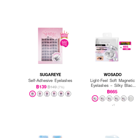
SUGAREYE
WOSADO
Self-Adhesive Eyelashes
Light-Feel Soft Magnetic
Eyelashes – Silky Black
฿139
฿149
(7%)
2.0 (All-in-One Pack)
฿665
+1