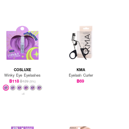
COSLUXE
KMA
Winky Eye Eyelashes
Eyelash Curler
฿118
฿69
฿129
(9%)
+4