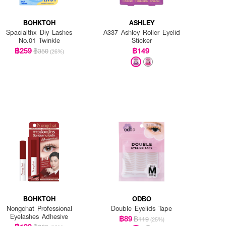
BOHKTOH
ASHLEY
Spacialthx Diy Lashes
A337 Ashley Roller Eyelid
No.01 Twinkle
Sticker
฿259
฿149
฿350
(26%)
BOHKTOH
ODBO
Nongchat Professional
Double Eyelids Tape
Eyelashes Adhesive
฿89
฿119
(25%)