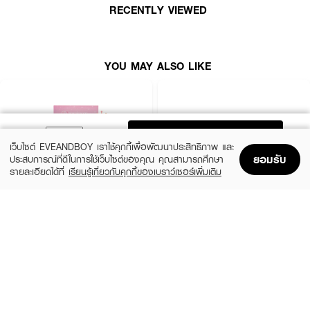
เนอร์ในตัว
RECENTLY VIEWED
● Natural Soft Touch: เทคโนโลยีเลียนแบบเส้นขนตาจริง สัมผัสนุ่ม พริ้วไหว เบา
สบายทุกการกระพริบตา
YOU MAY ALSO LIKE
● Perfect for All Eye Shapes: ดีไซน์แกนบางเฉียบ ติดได้แนบสนิทกับทุกรูปตา
อย่างเรียบเนียน
● Time-Saving: ติดเสร็จภายในไม่กี่วินาที เหมาะสำหรับมือใหม่และผู้ที่เร่งรีบ
ADD TO BAG
3 สไตล์ให้เลือกตามความต้องการ:
เว็บไซต์ EVEANDBOY เราใช้คุกกี้เพื่อพัฒนาประสิทธิภาพ และ
ยอมรับ
ประสบการณ์ที่ดีในการใช้เว็บไซต์ของคุณ คุณสามารถศึกษา
● MEME BLINK: เน้นตาสวยบลิ๊ง อ่อนโยน ดูเป็นธรรมชาติ เหมาะสำหรับลุคใสๆ
รายละเอียดได้ที่
เรียนรู้เกี่ยวกับคุกกี้ของเบราว์เซอร์เพิ่มเติม
(Everyday Look)
Home
Home
Promotions
Promotions
Shopping Bag
Shopping Bag
Account
Account
● BOBO BOOM: ดีไซน์ทรงกลีบดอกไม้ ช่วยระเบิดความหวานให้ดวงตาดูมีเสน่ห์
SUGAREYE
WOSADO
● DUDU FOX: ทรง Fox-tail ไล่ระดับความยาว ช่วยเพิ่มความเซ็กซี่และโฉบเฉี่ยว
Self-Adhesive Eyelashes
Light-Feel Soft Magnetic Eyelashes –
ให้ดวงตา
Silky Black 2.0 (All-in-One Pack)
(7%)
฿139
฿149
฿665
6 Variations
7 Variations