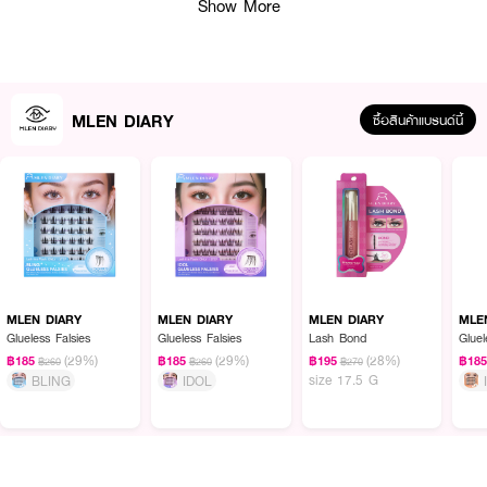
Show More
MLEN DIARY
ซื้อสินค้าแบรนด์นี้
ผลลัพธ์ที่ได้:
ดวงตาดูหวานละมุนและมีมิติขึ้นทันทีที่ติด ช่วยปรับรูปตาให้ดูสวยขึ้นกล้อง ขนตาติด
MLEN DIARY
MLEN DIARY
MLEN DIARY
MLE
แน่นทนนานตลอดวันโดยไม่เลอะเทอะ มอบสัมผัสที่บางเบาเหมือนไม่ได้ติดขนตาปลอม
Glueless Falsies
Glueless Falsies
Lash Bond
Gluel
เปลี่ยนสไตล์การแต่งหน้าให้คอมพลีททุกลุคได้อย่างมั่นใจ
(29%)
(29%)
(28%)
฿185
฿185
฿195
฿18
฿260
฿260
฿270
size 17.5 G
BLING
IDOL
● Self-Adhesive Technology: ขนตามีกาวในตัว ติดง่าย ไม่ต้องใช้กาวแยก ลดขั้น
ตอนที่ยุ่งยาก
● Black Glue Strip: แกนกาวสีดำสนิท ช่วยให้ดวงตาดูคมชัดเหมือนกรีดอายไล