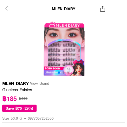
MLEN DIARY
MLEN DIARY
View Brand
Glueless Falsies
฿185
฿260
Save
฿75 (29%)
Size 50.6 G • 6977057252550