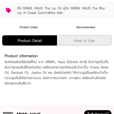
ซื้อ MNML HAUS The Lip Oil คู่กับ MNML HAUS The Blur
Lip N Cheek ในราคาพิเศษ 599.-
Product Detail
Recommended
Product Detail
How to Use
Product information
ลิปออยล์ออริจินัลสีใหม่ จาก MNML; Haus (มินิมอล เฮาส์) ลิปบำรุงเป็นทั้ง
ลิปบำรุงและลิปสีในแท่งเดียว พร้อมสารบำรุงอัดแน่นไม่ว่าจะเป็น Cherry Seed
Oil, Baobab Oil, Jojoba Oil และ เชียร์บัตเตอร์ ให้ความชุ่มชื่นพร้อมกักเก็บ
ความชุ่มชื่นได้อย่างยาวนาน ลดอาการปากแตก ปากลอก พร้อมต้านริ้วรอย
ร่องลุกบนริมฝีปาก
MNML HAUS
ซื้อสินค้าแบรนด์นี้