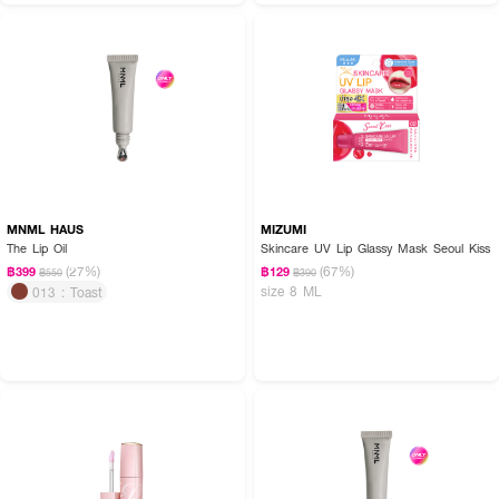
MNML HAUS
MIZUMI
The Lip Oil
Skincare UV Lip Glassy Mask Seoul Kiss
(27%)
(67%)
฿399
฿129
฿550
฿390
size 8 ML
013 : Toast