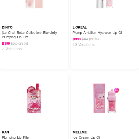
DINTO
L'OREAL
(Le Chat Botte Collection) Blur-Jelly
Plump Ambition Hyarulon Lip Oil
Plumping Lip Tint
(20%)
฿399
฿499
(29%)
฿399
฿560
10 Variations
7 Variations
RAN
MELLME
Plumping Lip Filler
Ice Cream Lip Oil