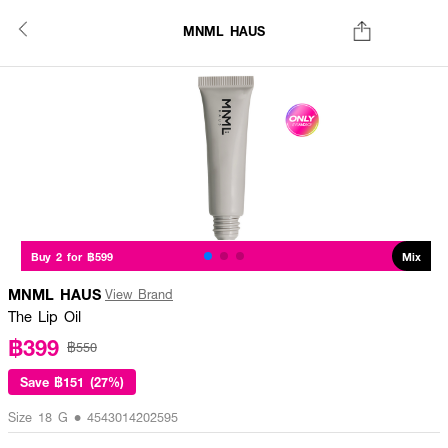
MNML HAUS
Buy 2 for ฿599
Mix
MNML HAUS
View Brand
The Lip Oil
฿399
฿550
Save
฿151 (27%)
Size 18 G • 4543014202595