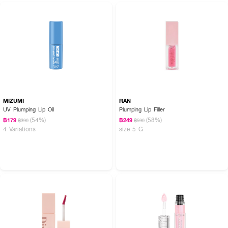
MIZUMI
RAN
UV Plumping Lip Oil
Plumping Lip Filler
(54%)
(58%)
฿179
฿249
฿390
฿590
4 Variations
size 5 G