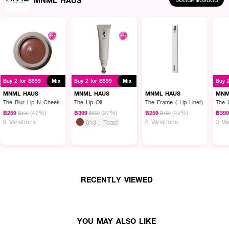
Buy 2 for ฿599
Mix
Buy 2 for ฿599
Mix
Buy 
MNML HAUS
MNML HAUS
MNML HAUS
MNM
The Blur Lip N Cheek
The Lip Oil
The Frame ( Lip Liner)
The L
(47%)
(27%)
(42%)
฿259
฿399
฿259
฿39
฿490
฿550
฿450
9 Variations
6 Variations
3 Va
013 : Toast
RECENTLY VIEWED
YOU MAY ALSO LIKE