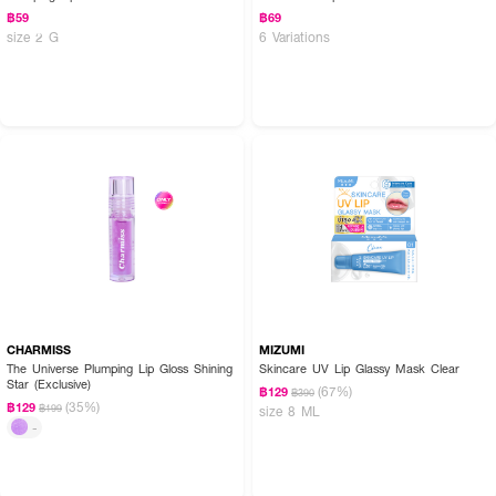
฿59
฿69
size 2 G
6 Variations
CHARMISS
MIZUMI
The Universe Plumping Lip Gloss Shining
Skincare UV Lip Glassy Mask Clear
Star (Exclusive)
(67%)
฿129
฿390
(35%)
฿129
฿199
size 8 ML
-