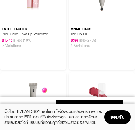
ESTEE LAUDER
MNML HAUS
Pure Color Envy Lip Volumizer
The Lip Oil
(10%)
(27%)
฿1,440
฿399
฿1,600
฿550
2 Variations
3 Variations
ADD TO BAG
เว็บไซต์ EVEANDBOY เราใช้คุกกี้เพื่อพัฒนาประสิทธิภาพ และ
ยอมรับ
ประสบการณ์ที่ดีในการใช้เว็บไซต์ของคุณ คุณสามารถศึกษา
รายละเอียดได้ที่
เรียนรู้เกี่ยวกับคุกกี้ของเบราว์เซอร์เพิ่มเติม
Home
Home
Promotions
Promotions
Shopping Bag
Shopping Bag
Account
Account
MNML HAUS
MEE