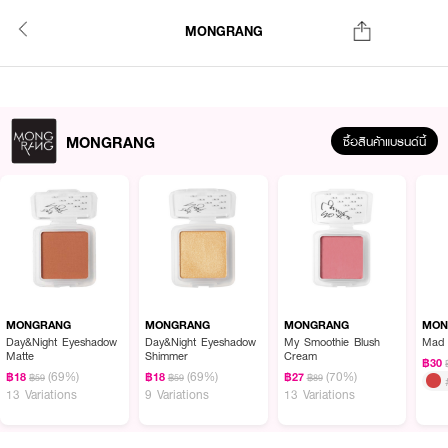
MONGRANG
MONGRANG
ซื้อสินค้าแบรนด์นี้
MONGRANG
MONGRANG
MONGRANG
MON
Day&Night Eyeshadow
Day&Night Eyeshadow
My Smoothie Blush
Matte
Shimmer
Cream
฿30
(69%)
(69%)
(70%)
฿18
฿18
฿27
฿59
฿59
฿89
13 Variations
9 Variations
13 Variations