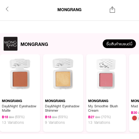
MONGRANG
MONGRANG
ซื้อสินค้าแบรนด์นี้
MONGRANG
MONGRANG
MONGRANG
MON
Day&Night Eyeshadow
Day&Night Eyeshadow
My Smoothie Blush
Matte
Shimmer
Cream
฿30
(69%)
(69%)
(70%)
฿18
฿18
฿27
฿59
฿59
฿89
13 Variations
9 Variations
13 Variations