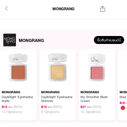
MONGRANG
MONGRANG
ซื้อสินค้าแบรนด์นี้
MONGRANG
MONGRANG
MONGRANG
MON
Day&Night Eyeshadow
Day&Night Eyeshadow
My Smoothie Blush
Matte
Shimmer
Cream
฿30
(69%)
(69%)
(70%)
฿18
฿18
฿27
฿59
฿59
฿89
13 Variations
9 Variations
13 Variations