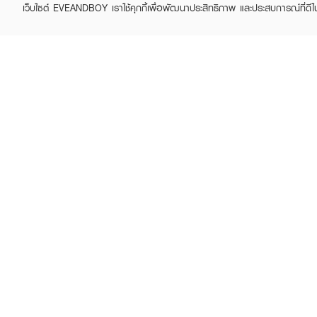
เว็บไซต์ EVEANDBOY เราใช้คุกกี้เพื่อพัฒนาประสิทธิภาพ และประสบการณ์ที่ดี
ABOUT EVEANDBOY
CUS
Brand story
Online
Privacy Policy
Find a
Terms and Conditions
Contac
Sell on EVEANDBOY
Whistleblowing