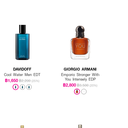
DAVIDOFF
GIORGIO ARMANI
Cool Water Men EDT
Emporio Stronger With
You Intensely EDP
฿1,650
฿2,200
(25%)
฿2,800
฿3,500
(20%)