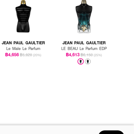
JEAN PAUL GAULTIER
JEAN PAUL GAULTIER
Le Male Le Parfum
LE BEAU Le Parfum EDP
฿4,656
฿4,613
฿5,820
฿6,150
(20%)
(25%)