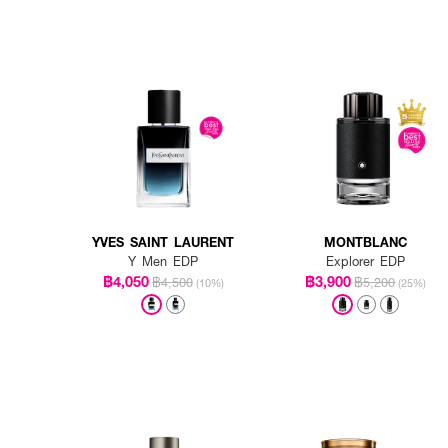
YVES SAINT LAURENT
MONTBLANC
Y Men EDP
Explorer EDP
฿4,050
฿3,900
฿4,500
฿5,200
(10%)
(25%)