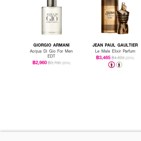
GIORGIO ARMANI
JEAN PAUL GAULTIER
Acqua Di Gio For Men
Le Male Elixir Parfum
EDT
฿3,465
฿4,620
(25%)
฿2,960
฿3,700
(20%)