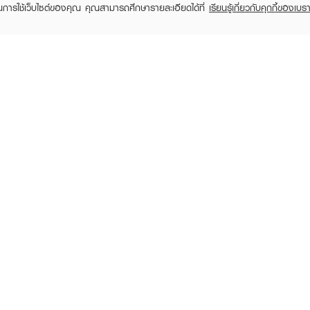
ในการใช้เว็บไซต์ของคุณ คุณสามารถศึกษารายละเอียดได้ที่
เรียนรู้เกี่ยวกับคุกกี้ของเบรา
TOMER CARE
EVEANDBOY MEMBER
 Shopping
Member registration
 store
t us