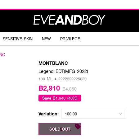
SENSITIVE SKIN
NEW
PRIVILEGE
NC
MONTBLANC
Legend EDT(MFG 2022)
100 ML • 2222222225030
฿2,910
฿4,850
Save
฿1,940 (40%)
Variation:
100.00
100.00 ML
SOLD OUT