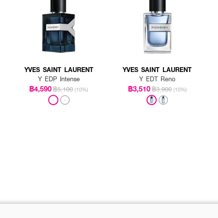
YVES SAINT LAURENT
YVES SAINT LAURENT
Y EDP Intense
Y EDT Reno
฿4,590
฿3,510
฿5,100
฿3,900
(10%)
(10%)