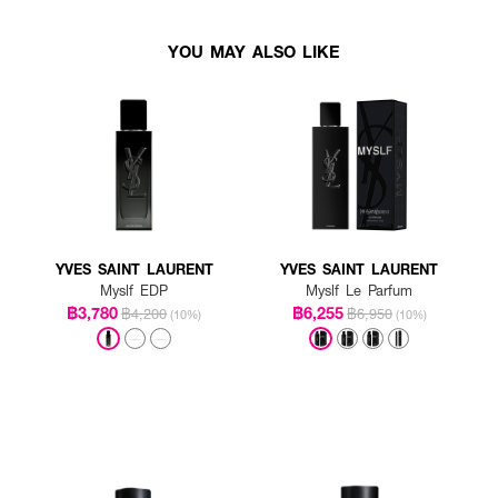
YOU MAY ALSO LIKE
YVES SAINT LAURENT
YVES SAINT LAURENT
Myslf EDP
Myslf Le Parfum
฿3,780
฿6,255
฿4,200
฿6,950
(10%)
(10%)