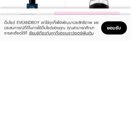
NOTIFY ME
เว็บไซต์ EVEANDBOY เราใช้คุกกี้เพื่อพัฒนาประสิทธิภาพ และ
ยอมรับ
ประสบการณ์ที่ดีในการใช้เว็บไซต์ของคุณ คุณสามารถศึกษา
รายละเอียดได้ที่
เรียนรู้เกี่ยวกับคุกกี้ของเบราว์เซอร์เพิ่มเติม
Home
Home
Promotions
Promotions
Shopping Bag
Shopping Bag
Account
Account
DAVIDOFF
MONTBLANC
Cool Water Intense For Him EDP
Legend EDT
(25%)
(25%)
฿1,800
฿3,638
฿2,400
฿4,850
2 Variations
3 Variations