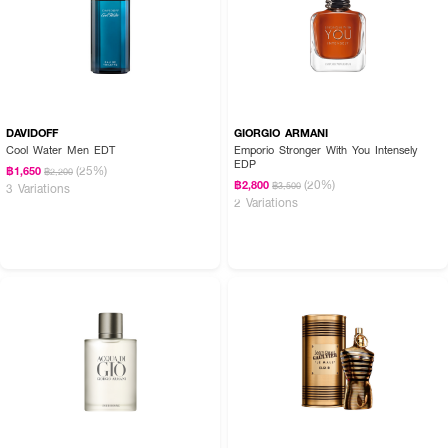
DAVIDOFF
GIORGIO ARMANI
Cool Water Men EDT
Emporio Stronger With You Intensely
EDP
(25%)
฿1,650
฿2,200
(20%)
฿2,800
฿3,500
3 Variations
2 Variations