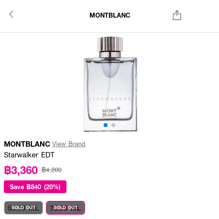
MONTBLANC
MONTBLANC
View Brand
Starwalker EDT
฿3,360
฿4,200
Save
฿840 (20%)
50.00 ML
75.00 ML
SOLD OUT
SOLD OUT