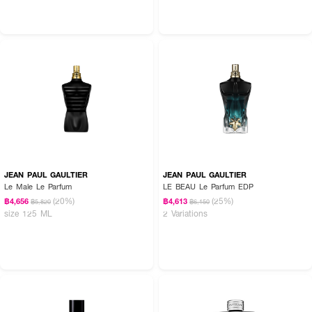
JEAN PAUL GAULTIER
JEAN PAUL GAULTIER
Le Male Le Parfum
LE BEAU Le Parfum EDP
(20%)
(25%)
฿4,656
฿4,613
฿5,820
฿6,150
size 125 ML
2 Variations