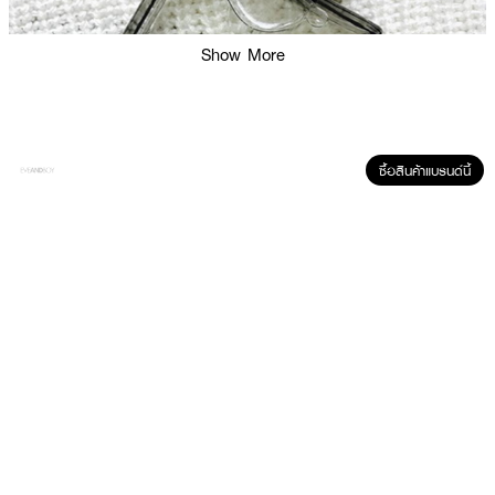
Show More
ซื้อสินค้าแบรนด์นี้
ผลลัพธ์ที่ได้ :
ปลุกชีวิตชีวาและเสน่ห์อันเปี่ยมไปด้วยพลังด้วยน้ำหอม
MONTBLANC Starwalker
EDT
ที่ให้กลิ่นในแนวกลิ่นไม้ผสมกับกลิ่นเผ็ดร้อน เปิดตัวด้วยกลิ่นกลิ่นโน๊ตจากส้ม
แมนดาริน, ไม้ไผ่และมะกรูด ตามมาด้วยไม้จันทน์หอม, ซีดาร์และมัสค์ ปิดท้ายด้วย
กลิ่นโน๊ตของผลนัทเม็ก, ขิง, แอมเบอร์และ fir resin กลิ่นโน๊ตที่โดดเด่นของน้ำหอม
นี้ก็คือ ไม้ไ, มะกรูด, ส้มแมนดาริน, ไม้จันทน์หอมและผลนัทเม็กตามลำดับ เป็นหนึ่ง
ในน้ำหอมที่ได้รับการชื่นชอบและหลงใหลมากที่สุดตัวหนึ่งจากผลการโหวตของผู้คน
ทั่วโลก