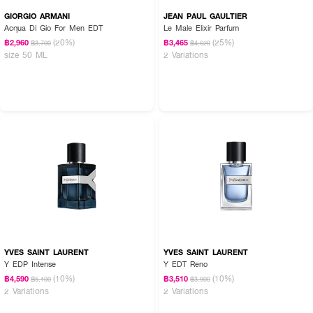
GIORGIO ARMANI
JEAN PAUL GAULTIER
Acqua Di Gio For Men EDT
Le Male Elixir Parfum
(20%)
(25%)
฿2,960
฿3,465
฿3,700
฿4,620
size 50 ML
2 Variations
YVES SAINT LAURENT
YVES SAINT LAURENT
Y EDP Intense
Y EDT Reno
(10%)
(10%)
฿4,590
฿3,510
฿5,100
฿3,900
2 Variations
2 Variations