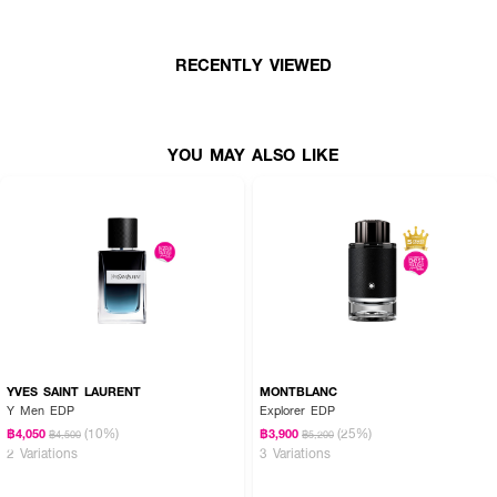
●
Top note :
Mandarin Orange, Bamboo, Bergamot.
RECENTLY VIEWED
●
Middle note :
Sandalwood, Cedar, White Musk.
●
Base note :
Nutmeg, Ginger, Amber, Fir Resin.
● ขนาด 75
ml.
YOU MAY ALSO LIKE
How to Use :
ใช้ MONTBLANC Starwalker EDT
ฉีด
เพิ่มความหอมตามร่างกายหรือจุดชีพจร
หลังอาบน้ำหรือก่อนนอน
YVES SAINT LAURENT
MONTBLANC
Y Men EDP
Explorer EDP
(10%)
(25%)
฿4,050
฿3,900
฿4,500
฿5,200
2 Variations
3 Variations