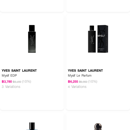
YVES SAINT LAURENT
YVES SAINT LAURENT
Myslf EDP
Myslf Le Parfum
(10%)
(10%)
฿3,780
฿6,255
฿4,200
฿6,950
3 Variations
4 Variations