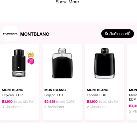
Show More
MONTBLANC
ซื้อสินค้าแบรนด์นี้
ผลลัพธ์ที่ได้ :
ปลุกชีวิตชีวาและเสน่ห์อันเปี่ยมไปด้วยพลังด้วยน้ำหอม
MONTBLANC Starwalker
MONTBLANC
MONTBLANC
MONTBLANC
MON
EDT
ที่ให้กลิ่นในแนวกลิ่นไม้ผสมกับกลิ่นเผ็ดร้อน เปิดตัวด้วยกลิ่นกลิ่นโน๊ตจากส้ม
Explorer EDP
Legend EDT
Legend EDP
Montblan
EDP
แมนดาริน, ไม้ไผ่และมะกรูด ตามมาด้วยไม้จันทน์หอม, ซีดาร์และมัสค์ ปิดท้ายด้วย
(25%)
(25%)
(25%)
฿3,900
฿3,638
฿3,900
฿5,200
฿4,850
฿5,200
กลิ่นโน๊ตของผลนัทเม็ก, ขิง, แอมเบอร์และ fir resin กลิ่นโน๊ตที่โดดเด่นของน้ำหอม
฿4,4
3 Variations
3 Variations
2 Variations
2 Va
นี้ก็คือ ไม้ไ, มะกรูด, ส้มแมนดาริน, ไม้จันทน์หอมและผลนัทเม็กตามลำดับ เป็นหนึ่ง
ในน้ำหอมที่ได้รับการชื่นชอบและหลงใหลมากที่สุดตัวหนึ่งจากผลการโหวตของผู้คน
ทั่วโลก
●
Top note :
Mandarin Orange, Bamboo, Bergamot.