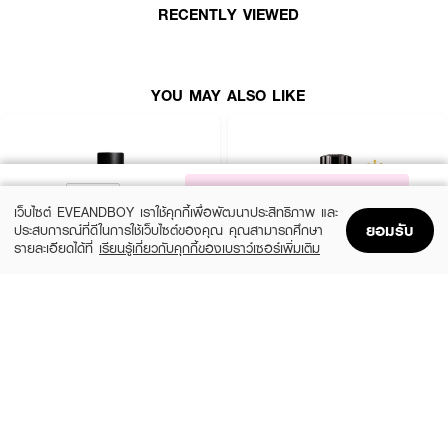
RECENTLY VIEWED
●
Middle note :
Sandalwood, Cedar, White Musk.
●
Base note :
Nutmeg, Ginger, Amber, Fir Resin.
● ขนาด 75
ml.
YOU MAY ALSO LIKE
How to Use :
ใช้ MONTBLANC Starwalker EDT
ฉีด
เพิ่มความหอมตามร่างกายหรือจุดชีพจร
หลังอาบน้ำหรือก่อนนอน
NOTIFY ME
เว็บไซต์ EVEANDBOY เราใช้คุกกี้เพื่อพัฒนาประสิทธิภาพ และ
ยอมรับ
ประสบการณ์ที่ดีในการใช้เว็บไซต์ของคุณ คุณสามารถศึกษา
รายละเอียดได้ที่
เรียนรู้เกี่ยวกับคุกกี้ของเบราว์เซอร์เพิ่มเติม
Home
Home
Promotions
Promotions
Shopping Bag
Shopping Bag
Account
Account
YVES SAINT LAURENT
MONTBLANC
Y Men EDP
Explorer EDP
(10%)
(25%)
฿4,050
฿3,900
฿4,500
฿5,200
2 Variations
3 Variations