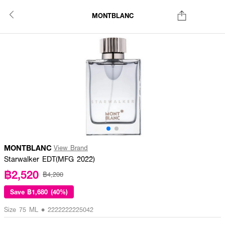
MONTBLANC
MONTBLANC
View Brand
Starwalker EDT(MFG 2022)
฿2,520
฿4,200
Save
฿1,680 (40%)
Size 75 ML • 2222222225042