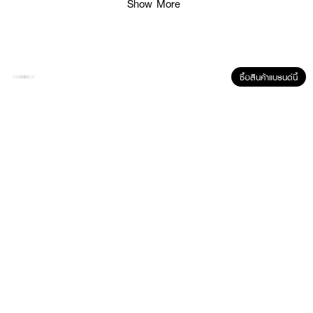
Show More
· ช่วยเกลี่ยรองพื้นที่เน้นปกปิดปานกลางให้เรียบเนียน
· ช่วยให้ฟินิชลุคดูผิวบางเบา โปร่งสบาย
· เน้นความฉ่ำวาวและความอิ่มน้ำ
· เหมาะสำหรับผลิตภัณฑ์ประเภทเน้นความชุ่มชื้น
ซื้อสินค้าแบรนด์นี้
How to Use :
ใช้ฟองน้ำขณะแห้ง/เปียก สำหรับเกลี่ยเครื่องสำอาง หรือแท็ปรองพื้น,คุชชั่น, ครีม
บลัช, คอนซีลเลอร์, คอนทัวร์ ฯลฯ