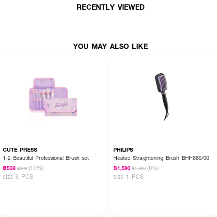
RECENTLY VIEWED
YOU MAY ALSO LIKE
CUTE PRESS
PHILIPS
1-2 Beautiful Professional Brush set
Heated Straightening Brush BHH880/00
(10%)
(6%)
฿539
฿1,590
฿599
฿1,690
size 6 PCS
size 1 PCS