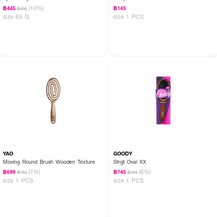
(10%)
฿445
฿145
฿495
size 63 G
size 1 PCS
YAO
GOODY
Moving Round Brush Wooden Texture
Strgt Oval XX
(7%)
(6%)
฿699
฿745
฿750
฿795
size 1 PCS
size 1 PCS