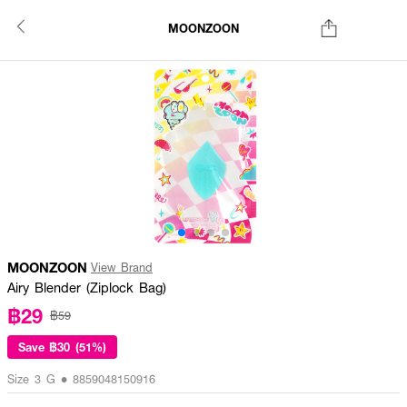
MOONZOON
MOONZOON
View Brand
Airy Blender (Ziplock Bag)
฿29
฿59
Save
฿30 (51%)
Size 3 G • 8859048150916