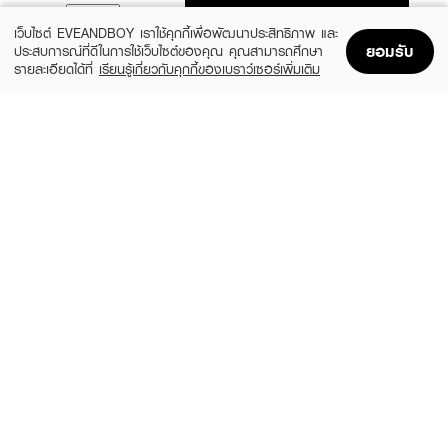
ADD TO BAG
เว็บไซต์ EVEANDBOY เราใช้คุกกี้เพื่อพัฒนาประสิทธิภาพ และ
ยอมรับ
ประสบการณ์ที่ดีในการใช้เว็บไซต์ของคุณ คุณสามารถศึกษา
รายละเอียดได้ที่
เรียนรู้เกี่ยวกับคุกกี้ของเบราว์เซอร์เพิ่มเติม
Home
Home
Promotions
Promotions
Shopping Bag
Shopping Bag
Account
Account
SMOOTH E
MIRAIR
SME Superbrush - Orange
Joyful Everyday Brush And Wash Grip
(24%)
฿895
฿298
฿390
5 Variations
2 Variations
YAO
WET BRUSH