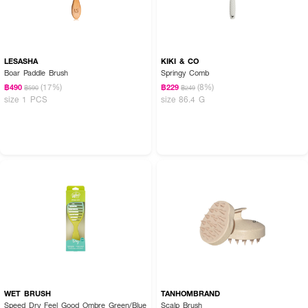
LESASHA
KIKI & CO
Boar Paddle Brush
Springy Comb
(17%)
(8%)
฿490
฿229
฿590
฿249
size 1 PCS
size 86.4 G
WET BRUSH
TANHOMBRAND
Speed Dry Feel Good Ombre Green/Blue
Scalp Brush