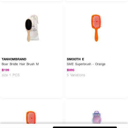
TANHOMBRAND
SMOOTH E
Boar Bristle Hair Brush M
SME Superbrush - Orange
฿199
฿895
size 1 PCS
5 Variations