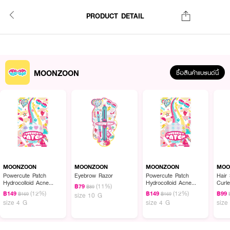
PRODUCT DETAIL
MOONZOON
ซื้อสินค้าแบรนด์นี้
MOONZOON
MOONZOON
MOONZOON
MOO
Powercute Patch
Eyebrow Razor
Powercute Patch
Hair
Hydrocolloid Acne
Hydrocolloid Acne
Curle
(11%)
฿79
฿89
Patch (Mixed)
Patch (Stars 24 Pcs.)
(12%)
(12%)
฿149
฿149
฿99
฿169
฿169
size 10 G
size 4 G
size 4 G
size