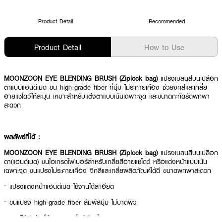
Product Detail
Recommended
Product Detail
How to Use
MOONZOON EYE BLENDING BRUSH (Ziplock bag)
แปรงเบลนสีบนเปลือก
ตาแบบแฮนด์เมด ขน high-grade fiber ที่นุ่ม ไม่ระคายเคือง ช่วยจิกสีและเกลี่ย
อายแชโดว์ให้ละมุน เหมาะสำหรับแต่งตาแบบเน้นเฉพาะจุด และขนาดกะทัดรัดพกพา
สะดวก
ผลลัพธ์ที่ได้ :
MOONZOON EYE BLENDING BRUSH (Ziplock bag)
แปรงเบลนสีบนเปลือก
ตา(แฮนด์เมด) ขนไฮเกรดไฟเบอร์สำหรับเกลี่ยสีอายแชโดว์ หรือแต่งหน้าแบบเน้น
เฉพาะจุด ขนแปรงไม่ระคายเคือง จิกสีและเกลี่ยผลิตภัณฑ์ได้ดี ขนาดพกพาสะดวก
· แปรงแต่งหน้าแฮนด์เมด ใช้งานได้ละเอียด
· ขนแปรง high-grade fiber สัมผัสนุ่ม ไม่บาดผิว
· จิกสีได้ดี ช่วยให้ลงอายแชโดว์ง่ายขึ้น