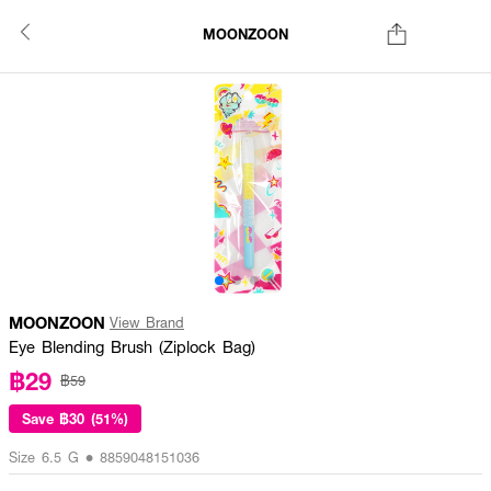
MOONZOON
MOONZOON
View Brand
Eye Blending Brush (Ziplock Bag)
฿29
฿59
Save
฿30 (51%)
Size 6.5 G • 8859048151036