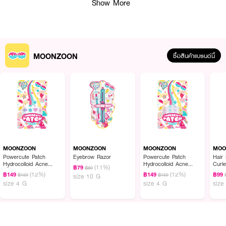
Show More
· ช่วยเกลี่ยสีให้ฟุ้งละมุน ดูเป็นธรรมชาติ
· เหมาะสำหรับแต่งหน้าแบบเน้นเฉพาะจุด
· ขนาดพกพาสะดวก เหมาะกับใช้ทุกวันหรือพกไปเติมระหว่างวัน
MOONZOON
ซื้อสินค้าแบรนด์นี้
How to Use :
ใช้สำหรับเกลี่ยสีอายแชโดว์ หรือแต่งหน้าแบบเน้นเฉพาะจุด เช่น แต้มไฮไลท์
MOONZOON
MOONZOON
MOONZOON
MOO
Powercute Patch
Eyebrow Razor
Powercute Patch
Hair
Hydrocolloid Acne
Hydrocolloid Acne
Curle
(11%)
฿79
฿89
Patch (Mixed)
Patch (Stars 24 Pcs.)
(12%)
(12%)
฿149
฿149
฿99
฿169
฿169
size 10 G
size 4 G
size 4 G
size