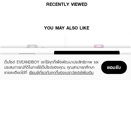
RECENTLY VIEWED
YOU MAY ALSO LIKE
ADD TO BAG
เว็บไซต์ EVEANDBOY เราใช้คุกกี้เพื่อพัฒนาประสิทธิภาพ และ
ยอมรับ
ประสบการณ์ที่ดีในการใช้เว็บไซต์ของคุณ คุณสามารถศึกษา
รายละเอียดได้ที่
เรียนรู้เกี่ยวกับคุกกี้ของเบราว์เซอร์เพิ่มเติม
Home
Home
Promotions
Promotions
Shopping Bag
Shopping Bag
Account
Account
GINO MCCRAY
4U2
The Artist Eyelash Curler
CURL UP (EB) Exclusive//21.50G
(18%)
฿119
฿99
฿145
size 1 PCS
size 21.5 G