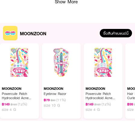
Show More
· ช่วยให้ดวงตาดูโตและคมชัดขึ้น
· ลดการหนีบหนังตาและลดการดึงรั้งขนตา
· ใช้งานร่วมกับมาสคาร่าได้อย่างมีประสิทธิภาพ
· เหมาะสำหรับทุกสภาพรูปตาและทุกวันในการแต่งหน้า
MOONZOON
ซื้อสินค้าแบรนด์นี้
How to Use :
ดัดขนตาไล่ระดับตั้งแต่ช่วงโคน กลาง และปลายขนตา
MOONZOON
MOONZOON
MOONZOON
MOO
Powercute Patch
Eyebrow Razor
Powercute Patch
Hair
Hydrocolloid Acne
Hydrocolloid Acne
Curle
(11%)
฿79
฿89
Patch (Mixed)
Patch (Stars 24 Pcs.)
(12%)
(12%)
฿149
฿149
฿99
฿169
฿169
size 10 G
size 4 G
size 4 G
size