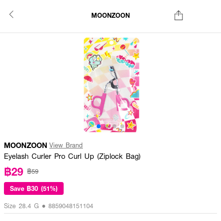
MOONZOON
MOONZOON
View Brand
Eyelash Curler Pro Curl Up (Ziplock Bag)
฿29
฿59
Save
฿30 (51%)
Size 28.4 G • 8859048151104