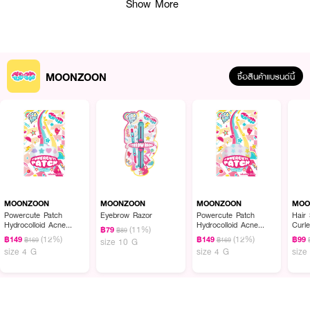
Show More
MOONZOON
ซื้อสินค้าแบรนด์นี้
ผลลัพธ์ที่ได้:
เติมเสน่ห์ให้ดวงตาของคุณได้ง่าย ๆ ด้วยที่ดัดขนตาทรงโค้ง ที่ออกแบบมาให้พอดี
กับรูปตา ช่วยยกขนตาให้งอนดูเป็นธรรมชาติ ไม่หักงอ พร้อมด้ามจับกระชับมือ
เพิ่มความสะดวกในการใช้งาน เหมาะสำหรับใช้งานประจำวันหรือแต่งหน้าทุกลุค
MOONZOON
MOONZOON
MOONZOON
MOO
● มูนซูน อายแลช เคอร์เลอร์ โปร เคิร์ล อัพ
Powercute Patch
Eyebrow Razor
Powercute Patch
Hair
Hydrocolloid Acne
Hydrocolloid Acne
Curle
(11%)
฿79
฿89
● ทรงโค้งรับกับรูปตา ช่วยให้ขนตายกและงอน
Patch (Mixed)
Patch (Stars 24 Pcs.)
(12%)
(12%)
฿149
฿149
฿99
฿169
฿169
size 10 G
size 4 G
size 4 G
size
● โครงสร้างจับถนัดมือ ควบคุมแรงกดได้ง่าย
● มีแผ่นรองซิลิโคนเพื่อความนุ่มนวลขณะดัด
● เหมาะสำหรับใช้งานทุกวันและทุกโอกาส