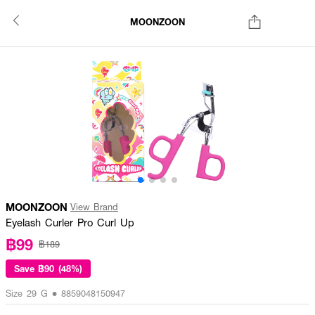
MOONZOON
MOONZOON
View Brand
Eyelash Curler Pro Curl Up
฿99
฿189
Save
฿90 (48%)
Size 29 G • 8859048150947