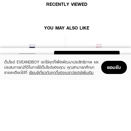
RECENTLY VIEWED
● พกพาง่าย น้ำหนักเบา
● ปริมาณสุทธิ: 29 g
YOU MAY ALSO LIKE
ADD TO BAG
เว็บไซต์ EVEANDBOY เราใช้คุกกี้เพื่อพัฒนาประสิทธิภาพ และ
ยอมรับ
ประสบการณ์ที่ดีในการใช้เว็บไซต์ของคุณ คุณสามารถศึกษา
รายละเอียดได้ที่
เรียนรู้เกี่ยวกับคุกกี้ของเบราว์เซอร์เพิ่มเติม
Home
Home
Promotions
Promotions
Shopping Bag
Shopping Bag
Account
Account
MEILINDA
REAL TECHNIQUES
Gatsby Rose Spooly & Brow Brush
Dual-Ended Brow Brush
(23%)
(20%)
฿99
฿312
฿129
฿390
size 0
size 28.6 G