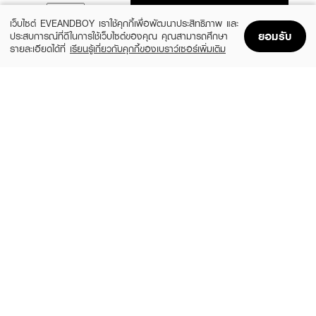
ADD TO BAG
เว็บไซต์ EVEANDBOY เราใช้คุกกี้เพื่อพัฒนาประสิทธิภาพ และ
ยอมรับ
ประสบการณ์ที่ดีในการใช้เว็บไซต์ของคุณ คุณสามารถศึกษา
รายละเอียดได้ที่
เรียนรู้เกี่ยวกับคุกกี้ของเบราว์เซอร์เพิ่มเติม
Home
Home
Promotions
Promotions
Shopping Bag
Shopping Bag
Account
Account
TARNTANA
TARNTANA
Trim-Fingernailclipper
Trim-Cuticlescissors
฿50
฿375
1-60B
7-69BEZ
TARNTANA
TARNTANA