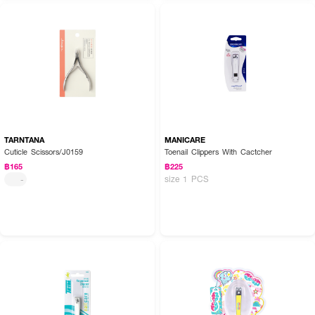
TARNTANA
MANICARE
Cuticle Scissors/J0159
Toenail Clippers With Cactcher
฿165
฿225
size 1 PCS
-