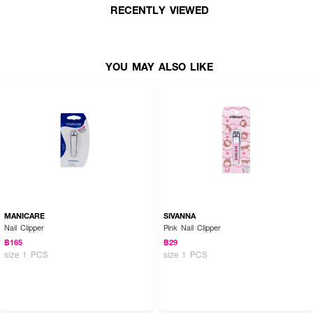
RECENTLY VIEWED
YOU MAY ALSO LIKE
MANICARE
SIVANNA
Nail Clipper
Pink Nail Clipper
฿165
฿29
size 1 PCS
size 1 PCS