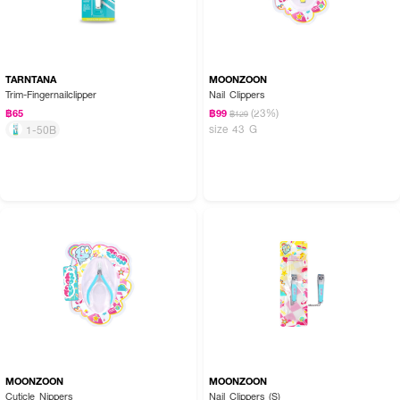
TARNTANA
MOONZOON
Trim-Fingernailclipper
Nail Clippers
(23%)
฿65
฿99
฿129
size 43 G
1-50B
MOONZOON
MOONZOON
Cuticle Nippers
Nail Clippers (S)