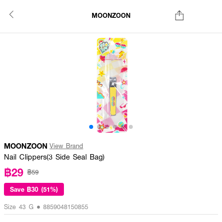
MOONZOON
MOONZOON
View Brand
Nail Clippers(3 Side Seal Bag)
฿29
฿59
Save
฿30 (51%)
Size 43 G • 8859048150855