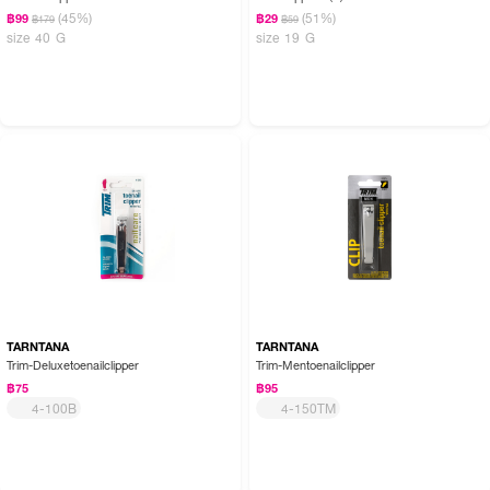
(45%)
(51%)
฿99
฿29
฿179
฿59
size 40 G
size 19 G
TARNTANA
TARNTANA
Trim-Deluxetoenailclipper
Trim-Mentoenailclipper
฿75
฿95
4-100B
4-150TM