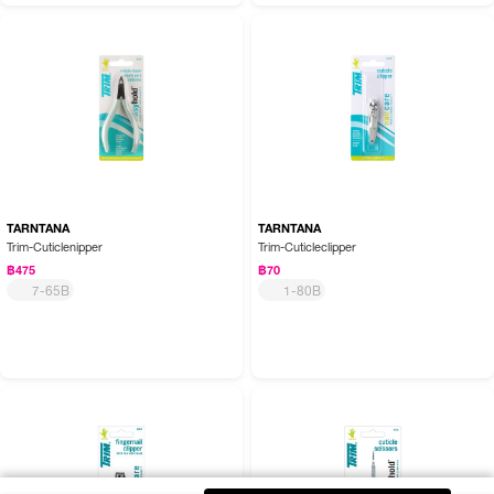
TARNTANA
TARNTANA
Trim-Cuticlenipper
Trim-Cuticleclipper
฿475
฿70
7-65B
1-80B