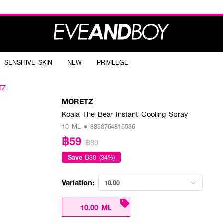
SENSITIVE SKIN
NEW
PRIVILEGE
TZ
MORETZ
Koala The Bear Instant Cooling Spray
10 ML • 8858764815536
฿59
฿89
Save
฿30 (34%)
Variation:
10.00
10.00 ML