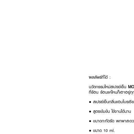
ผลลัพธ์ที่ได้ :
นวัตกรรมใหม่สเปรย์เย็น
MOR
ที่ร้อน ร้อนแค่ไหนก็เอาอยู่
● สเปรย์เย็นกลิ่นแอมโบรเซีย
● สูตรเข้มข้น ใช้งานได้นาน
● ขนาดกะทัดรัด พกพาสะด
● ขนาด 10 ml.