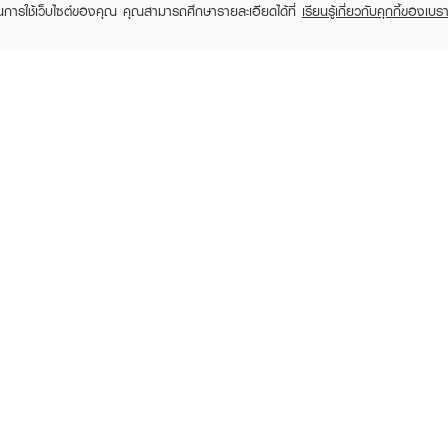
ในการใช้เว็บไซต์ของคุณ คุณสามารถศึกษารายละเอียดได้ที่
เรียนรู้เกี่ยวกับคุกกี้ของเบรา
MORETZ
MORETZ
M
Koala The Bear Instant
Koala The Bear Instant
Koala Th
Cooling Spray
Cooling Spray
Coo
฿59
฿89
฿89
(34%)
RECENTLY VIEWED
และเสื้อผ้าโดยให้ห่างจากผิวประมาณ15 ซม.