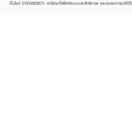
เว็บไซต์ EVEANDBOY เราใช้คุกกี้เพื่อพัฒนาประสิทธิภาพ และประสบการณ์ที่ดี
MORETZ
MORETZ
Koala The Bear Instant
Cooling Spray
Cooling Spray
Antibacterial
฿59
฿119
฿89
฿139
(34%)
(14%)
How To Use :
เขย่าก่อนใช้ ฉีดพ่นร่างกาย