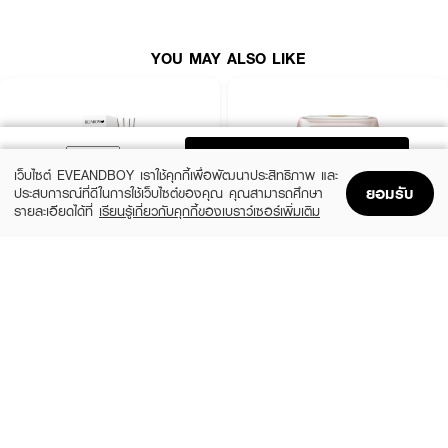
ภายในบ้านของคุณ
·
ใช้งานง่ายเพียงเขย่ากระป๋อง และฉีดสเปรย์ระยะห่างประมาณ 30 ซม. จากพื้นผิว
YOU MAY ALSO LIKE
วัตถุหรือผ้าต่าง ๆ
How to Use :
เขย่ากระป๋องก่อนใช้ ฉีดทั่วบริเวณมุมต่างๆของห้อง ฉีดห่างจากพื้นผิว 30 ซม
ADD TO BAG
กรณีฉีดบริเวณตู้เสื่อผ้า เครื่องนอน โซฟา ในรถยนต์
เว็บไซต์ EVEANDBOY เราใช้คุกกี้เพื่อพัฒนาประสิทธิภาพ และ
ยอมรับ
ประสบการณ์ที่ดีในการใช้เว็บไซต์ของคุณ คุณสามารถศึกษา
รายละเอียดได้ที่
เรียนรู้เกี่ยวกับคุกกี้ของเบราว์เซอร์เพิ่มเติม
Home
Home
Promotions
Promotions
Shopping Bag
Shopping Bag
Account
Account
REUNROM
MORETZ
Room Diffuser Ratchaburi
Koala The Bear Parfum Gel Love Spell
(20%)
(7%)
฿392
฿88
฿490
฿95
size 30 ML
size 180 G