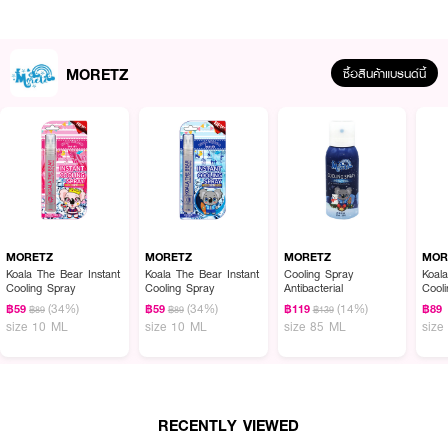
MORETZ
ซื้อสินค้าแบรนด์นี้
ผลลัพธ์ที่ได้ :
MORETZ ORETZ Koala The Bear Parfum Spray Brilliant Man
ฉีดความ
หอมได้ทันที ด้วยสเปรย์ปรับอากาศ KOALA THE BEAR กลิ่น Brilliant Man
MORETZ
MORETZ
MORETZ
MOR
กระจายเสน่ห์ลึกลับ น่าค้นหา เปี่ยมไปด้วยความหรูหราอย่างมีระดับ พร้อมสร้าง
Koala The Bear Instant
Koala The Bear Instant
Cooling Spray
Koal
Cooling Spray
Cooling Spray
Antibacterial
Cool
บรรยากาศความหอม สดชื่น ให้ความรู้สึกที่แตกต่างทั่วทุกมุมห้อง เพียงเขย่า
(34%)
(34%)
(14%)
กระป๋องและฉีดไปโดยรอบทั้งบริเวณกลางห้องและต้นลม เพื่อให้ความหอมกระจายได้
฿59
฿59
฿119
฿89
฿89
฿89
฿139
size 10 ML
size 10 ML
size 85 ML
size
เร็วขึ้น
·
สเปรย์ปรับอากาศภายในห้อง กลิ่น Brilliant Man
·
กลิ่นน้ำหอมบุรุษสุดเข้ม กระจายเสน่ห์ลึกลับ น่าค้นหา เปี่ยมไปด้วยความหรูหรา
อย่างมีระดับ
RECENTLY VIEWED
·
พร้อมสร้างบรรยากาศความหอม สดชื่น ให้ความรู้สึกที่แตกต่างทั่วทุกมุมห้อง