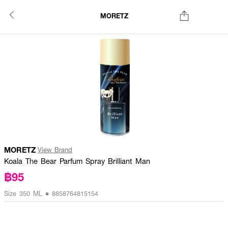
MORETZ
MORETZ
View Brand
Koala The Bear Parfum Spray Brilliant Man
฿95
Size 350 ML • 8858764815154