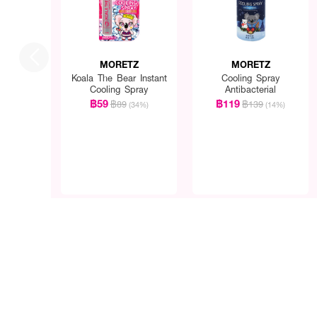
MORETZ
MORETZ
Koala The Bear Instant
Cooling Spray
Cooling Spray
Antibacterial
฿59
฿119
฿89
฿139
(34%)
(14%)