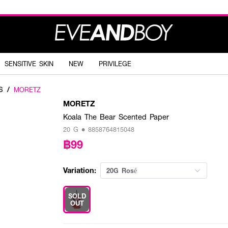
SENSITIVE SKIN
NEW
PRIVILEGE
S
/
MORETZ
MORETZ
Koala The Bear Scented Paper
20 G • 8858764815048
฿99
Variation:
20G Rosé
SOLD
OUT