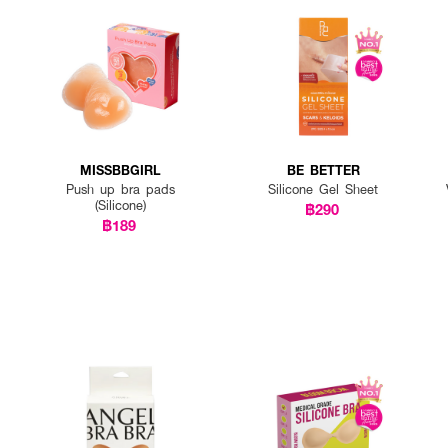
MISSBBGIRL
BE BETTER
Push up bra pads
Silicone Gel Sheet
(Silicone)
฿290
฿189