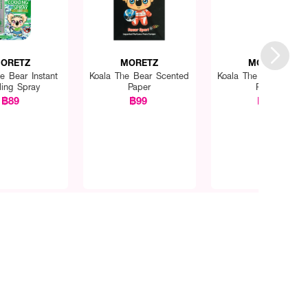
ORETZ
MORETZ
MORETZ
e Bear Instant
Koala The Bear Scented
Koala The Bear Scen
ling Spray
Paper
Paper
฿89
฿99
฿99