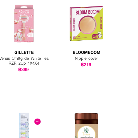
GILLETTE
BLOOMBOOM
Venus Cmftglide White Tea
Nipple cover
RZR 2Up 1X4X4
฿219
฿399