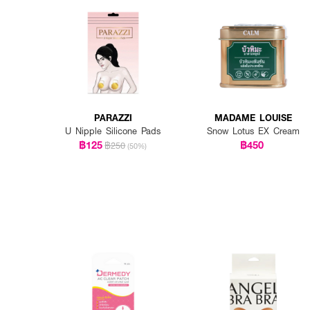
PARAZZI
MADAME LOUISE
U Nipple Silicone Pads
Snow Lotus EX Cream
฿125
฿450
฿250
(50%)