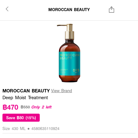
MOROCCAN BEAUTY
MOROCCAN BEAUTY
View Brand
Deep Moist Treatment
฿470
Only 2 left
฿550
Save
฿80 (15%)
Size 430 ML • 4580635110924