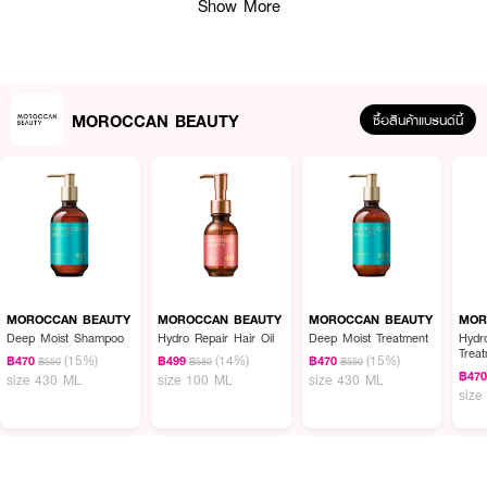
Show More
· รักษาความชุ่มชื่นให้กับเส้นผมตั้งแต่โคนจรดปลายผม
· FDA Registration No. : 10-2-6800009991
MOROCCAN BEAUTY
ซื้อสินค้าแบรนด์นี้
How To Use :
หลังสระผมแล้ว ให้ใช้ผลิตภัณฑ์ในปริมาณที่เหมาะสมนวดให้ทั่วเส้นผม ก่อนล้าง
ออกให้สะอาด
MOROCCAN BEAUTY
MOROCCAN BEAUTY
MOROCCAN BEAUTY
MOR
Deep Moist Shampoo
Hydro Repair Hair Oil
Deep Moist Treatment
Hydr
Trea
(15%)
(14%)
(15%)
฿470
฿499
฿470
฿550
฿580
฿550
฿47
size 430 ML
size 100 ML
size 430 ML
size