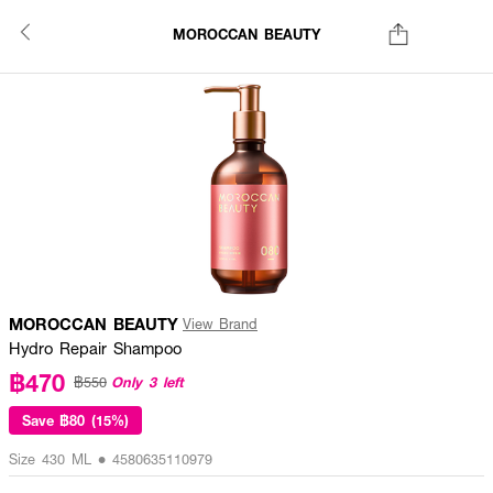
MOROCCAN BEAUTY
MOROCCAN BEAUTY
View Brand
Hydro Repair Shampoo
฿470
Only 3 left
฿550
Save
฿80 (15%)
Size 430 ML • 4580635110979