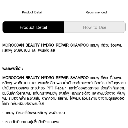
Product Detail
Recommended
Product Detail
How to Use
MOROCCAN BEAUTY HYDRO REPAIR SHAMPOO
แชมพู ที่ช่วยเรื่องผม
หยิกฟู ผมลีบแบน และ ผมแห้งเสีย
ผลลัพธ์ที่ได้ :
MOROCCAN BEAUTY HYDRO REPAIR SHAMPOO
แชมพู ที่ช่วยเรื่องผม
หยิกฟู ผมลีบแบน และ ผมแห้งเสีย ผสมน้ำมันอาร์แกนจากโมร็อกโก น้ำมันกุหลาบ
น้ำมันกระบองเพช สารบำรุง PPT Repair และไฮโดรคอลลาเจน ช่วยกักเก็บความ
ชุ่มชื้นลึกถึงแกนผม แก้ปัญหาผมชี้ฟู ผมชี้ฟู หยาบกระด้าง และสีผมซีดจาง ฟื้นฟู
ผม หมองคล้ำและผมเสีย จากความเสียหาย ให้ผมเปล่งประกายเงางามดุจแสงออ
โรร่า กลิ่นหอมของพริมโรส
· แชมพู ที่ช่วยเรื่องผมหยิกฟู ผมลีบแบน
· ช่วยกักเก็บความชุ่มชื้นลึกถึงแกนผม