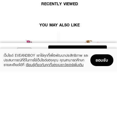
RECENTLY VIEWED
YOU MAY ALSO LIKE
ADD TO BAG
เว็บไซต์ EVEANDBOY เราใช้คุกกี้เพื่อพัฒนาประสิทธิภาพ และ
ยอมรับ
ประสบการณ์ที่ดีในการใช้เว็บไซต์ของคุณ คุณสามารถศึกษา
รายละเอียดได้ที่
เรียนรู้เกี่ยวกับคุกกี้ของเบราว์เซอร์เพิ่มเติม
Home
Home
Promotions
Promotions
Shopping Bag
Shopping Bag
Account
Account
XEILTECH-EX
DAENG GI MEO RI
Professional Detox & Hydrate Micellar
Jingi Anti-Hair Loss Shampoo
Shampoo
(44%)
฿950
฿1,690
(49%)
฿179
฿350
size 500 ML
size 500 ML