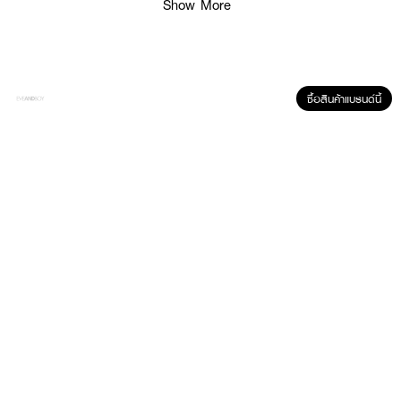
Show More
· ให้ผมเปล่งประกายเงางามดุจแสงออโรร่า
· FDA Registration No. : 10-2-6800009999
How To Use :
ซื้อสินค้าแบรนด์นี้
ใช้แชมพูในปริมาณที่เหมาะสมชโลมให้ทั่วเส้นผมและหนังศีรษะที่เปียก ถูให้เกิดฟองแล้ว
ล้างออกให้สะอาดด้วยน้ำอุ่น