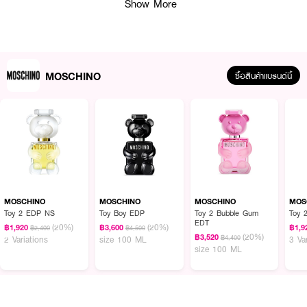
Show More
How To Use :
เพื่อฉีดน้ำหอมอย่างถูกต้อง ควรฉีดที่จุดชีพจร เช่น ข้อมือ ข้อศอกด้านใน คอ
หลังใบหู และหลังเข่า และปล่อยให้น้ำหอมแห้งเองตามธรรมชาติ หลีกเลี่ยงการถูข้อ
มือเข้าด้วยกัน เพราะจะทำให้โมเลกุลของน้ำหอมสลายตัวและกลิ่นติดทนนานน้อยลง
MOSCHINO
ซื้อสินค้าแบรนด์นี้
MOSCHINO
MOSCHINO
MOSCHINO
MOS
Toy 2 EDP NS
Toy Boy EDP
Toy 2 Bubble Gum
Toy 
EDT
(20%)
(20%)
฿1,920
฿3,600
฿1,9
฿2,400
฿4,500
(20%)
฿3,520
฿4,400
2 Variations
size 100 ML
3 Va
size 100 ML