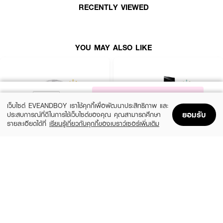
RECENTLY VIEWED
YOU MAY ALSO LIKE
NOTIFY ME
เว็บไซต์ EVEANDBOY เราใช้คุกกี้เพื่อพัฒนาประสิทธิภาพ และ
ยอมรับ
ประสบการณ์ที่ดีในการใช้เว็บไซต์ของคุณ คุณสามารถศึกษา
รายละเอียดได้ที่
เรียนรู้เกี่ยวกับคุกกี้ของเบราว์เซอร์เพิ่มเติม
Home
Home
Promotions
Promotions
Shopping Bag
Shopping Bag
Account
Account
CHLOE
YVES SAINT LAURENT
Signature EDP Mini
Libre EDP
(36%)
(10%)
฿1,399
฿3,555
฿2,200
฿3,950
size 20 ML
3 Variations