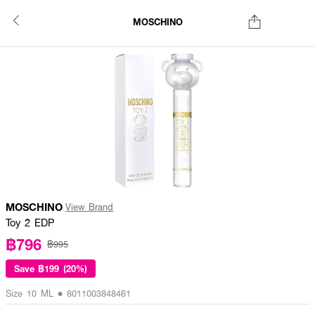
MOSCHINO
MOSCHINO
View Brand
Toy 2 EDP
฿796
฿995
Save
฿199 (20%)
Size 10 ML • 8011003848461