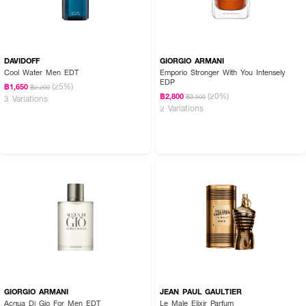
DAVIDOFF
GIORGIO ARMANI
Cool Water Men EDT
Emporio Stronger With You Intensely
EDP
(25%)
฿1,650
฿2,200
(20%)
฿2,800
฿3,500
3 Variations
2 Variations
GIORGIO ARMANI
JEAN PAUL GAULTIER
Acqua Di Gio For Men EDT
Le Male Elixir Parfum