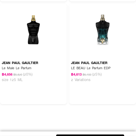
JEAN PAUL GAULTIER
JEAN PAUL GAULTIER
Le Male Le Parfum
LE BEAU Le Parfum EDP
(20%)
(25%)
฿4,656
฿4,613
฿5,820
฿6,150
size 125 ML
2 Variations