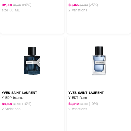
(20%)
(25%)
฿2,960
฿3,465
฿3,700
฿4,620
size 50 ML
2 Variations
YVES SAINT LAURENT
YVES SAINT LAURENT
Y EDP Intense
Y EDT Reno
(10%)
(10%)
฿4,590
฿3,510
฿5,100
฿3,900
2 Variations
2 Variations