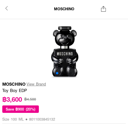
MOSCHINO
MOSCHINO
View Brand
Toy Boy EDP
฿3,600
฿4,500
Save
฿900 (20%)
Size 100 ML • 8011003845132