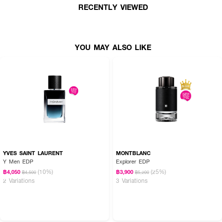
และแพชชั่นที่น่าหลงใหล มีความสดใสขี้เล่นและอ่อนโยนซ่อนอยู่ผสานกลิ่นหอมจาก
RECENTLY VIEWED
กลิ่นวู้ดดี้และแอมเบอร์ เพิ่มเสน่ห์ความหอมอย่างมีเอกลักษณ์
● Top Notes: Pink Pepper, Pear, Indonesian Nutmeg, elemi, Bergamot
● Middle Notes: Rose, Magnolia, Clove, Flax
YOU MAY ALSO LIKE
● Bottom Notes: Haitian Vetiver, Cashmeran, Sylkolide, Amber,
Sandalwood
● ขนาด 100 ml.
How To Use :
ฉีด MOSCHINO Toy Boy EDP ตามบริเวณจุดชีพจร เช่น ต้นคอ ข้อมือ ข้อพับ
แขน และสามารถเพิ่มความหอมให้เสื้อผ้า เพื่อกลิ่นที่ติดทนตลอดทั้งวัน
YVES SAINT LAURENT
MONTBLANC
Y Men EDP
Explorer EDP
(10%)
(25%)
฿4,050
฿3,900
฿4,500
฿5,200
2 Variations
3 Variations