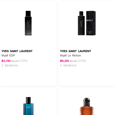
YVES SAINT LAURENT
YVES SAINT LAURENT
Myslf EDP
Myslf Le Parfum
(10%)
(10%)
฿3,780
฿6,255
฿4,200
฿6,950
3 Variations
4 Variations