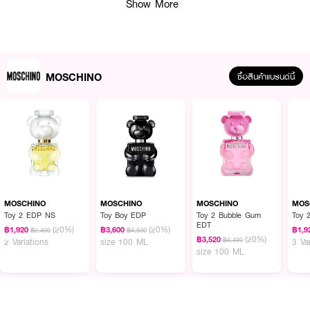
Show More
MOSCHINO
ซื้อสินค้าแบรนด์นี้
MOSCHINO
MOSCHINO
MOSCHINO
MOS
Toy 2 EDP NS
Toy Boy EDP
Toy 2 Bubble Gum
Toy 
EDT
(20%)
(20%)
฿1,920
฿3,600
฿1,9
฿2,400
฿4,500
(20%)
฿3,520
฿4,400
2 Variations
size 100 ML
3 Va
size 100 ML
ผลลัพธ์ที่ได้ :
น้ำหอมผู้ชาย MOSCHINO Toy Boy EDP ซ่อนความลึกลับพร้อมความสดใส จุด
ประกายความแตกต่าง ความมีชีวิตชีวาและแพชชั่นที่น่าหลงใหล มีความสดใสขี้เล่นและ
อ่อนโยนซ่อนอยู่ จุดประกายความแตกต่างลึกลับพร้อมความสดใส ความมีชีวิตชีวา