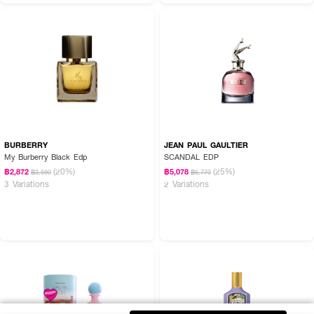
BURBERRY
JEAN PAUL GAULTIER
My Burberry Black Edp
SCANDAL EDP
(20%)
(25%)
฿2,872
฿5,078
฿3,590
฿6,770
3 Variations
2 Variations