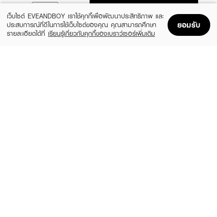
ADD TO BAG
เว็บไซต์ EVEANDBOY เราใช้คุกกี้เพื่อพัฒนาประสิทธิภาพ และ
ยอมรับ
ประสบการณ์ที่ดีในการใช้เว็บไซต์ของคุณ คุณสามารถศึกษา
รายละเอียดได้ที่
เรียนรู้เกี่ยวกับคุกกี้ของเบราว์เซอร์เพิ่มเติม
Home
Home
Promotions
Promotions
Shopping Bag
Shopping Bag
Account
Account
JANUA
GUCCI
Kiss Me More EDP
Flora Gorgeous Magnolia EDP
(15%)
฿279
฿6,324
฿7,440
size 30 ML
3 Variations
GUCCI
BURBERRY