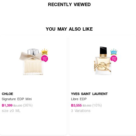
RECENTLY VIEWED
● ปิดท้ายด้วย Cashmeran Wood ที่อบอุ่น ลุ่มลึก
● กลิ่นหอมทรงพลัง เย้ายวน และน่าจดจำ
● เลขที่จดแจ้ง: –
YOU MAY ALSO LIKE
● ปริมาณ: 90 ml
CHLOE
YVES SAINT LAURENT
Signature EDP Mini
Libre EDP
(36%)
(10%)
฿1,399
฿3,555
฿2,200
฿3,950
size 20 ML
3 Variations
How To Use:
● สเปรย์น้ำหอมบริเวณจุดชีพจร เช่น ลำคอ ข้อมือ หลังใบหู