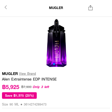
MUGLER
MUGLER
View Brand
Alien Extraintense EDP INTENSE
฿5,925
Only 3 left
฿7,900
Save
฿1,975 (25%)
Size 90 ML • 3614274289473