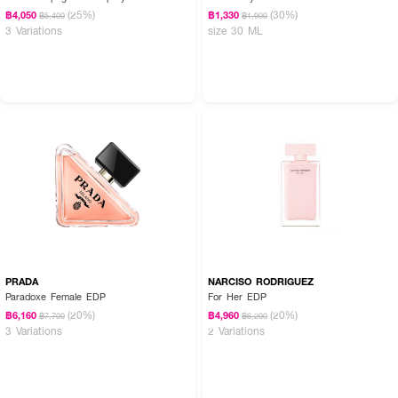
(25%)
(30%)
฿4,050
฿1,330
฿5,400
฿1,900
3 Variations
size 30 ML
PRADA
NARCISO RODRIGUEZ
Paradoxe Female EDP
For Her EDP
(20%)
(20%)
฿6,160
฿4,960
฿7,700
฿6,200
3 Variations
2 Variations