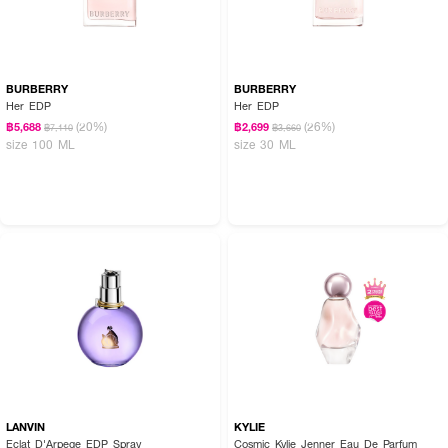
BURBERRY
BURBERRY
Her EDP
Her EDP
(20%)
(26%)
฿5,688
฿2,699
฿7,110
฿3,660
size 100 ML
size 30 ML
LANVIN
KYLIE
Eclat D'Arpege EDP Spray
Cosmic Kylie Jenner Eau De Parfum