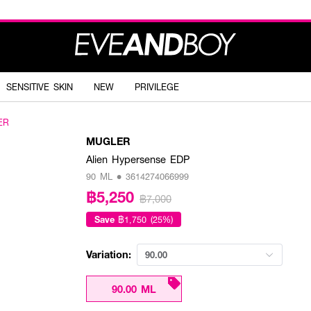
SENSITIVE SKIN
NEW
PRIVILEGE
ER
MUGLER
Alien Hypersense EDP
90 ML • 3614274066999
฿5,250
฿7,000
Save
฿1,750 (25%)
Variation:
90.00
90.00 ML