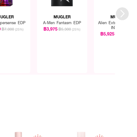
UGLER
MUGLER
MUGLER
ypersense EDP
A-Men Fantasm EDP
Alien Extraintense E
INTENSE
0
฿3,975
฿7,000
฿5,300
(25%)
(25%)
฿5,925
฿7,900
(25%