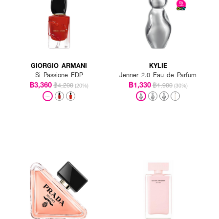
GIORGIO ARMANI
KYLIE
Si Passione EDP
Jenner 2.0 Eau de Parfum
฿3,360
฿1,330
฿4,200
฿1,900
(20%)
(30%)