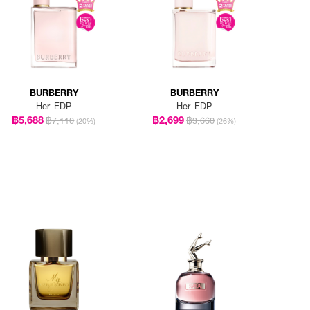
BURBERRY
BURBERRY
Her EDP
Her EDP
฿5,688
฿2,699
฿7,110
฿3,660
(20%)
(26%)