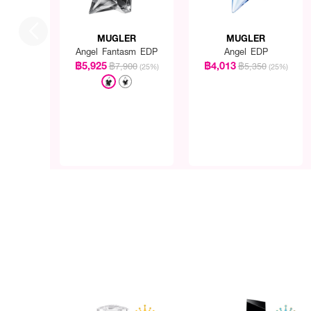
MUGLER
MUGLER
Angel Fantasm EDP
Angel EDP
฿5,925
฿4,013
฿7,900
฿5,350
(25%)
(25%)
How To Use :
สเปรย์ลงบนผิวเน้นบริเวณที่