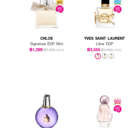
CHLOE
YVES SAINT LAURENT
Signature EDP Mini
Libre EDP
฿1,399
฿3,555
฿2,200
฿3,950
(36%)
(10%)