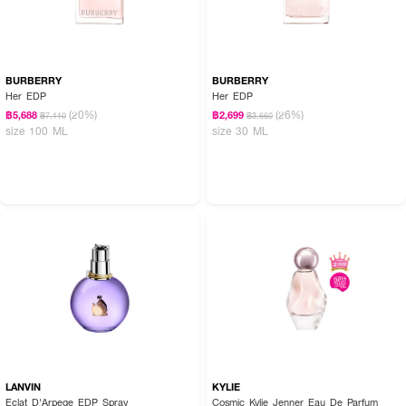
BURBERRY
BURBERRY
Her EDP
Her EDP
(20%)
(26%)
฿5,688
฿2,699
฿7,110
฿3,660
size 100 ML
size 30 ML
LANVIN
KYLIE
Eclat D'Arpege EDP Spray
Cosmic Kylie Jenner Eau De Parfum