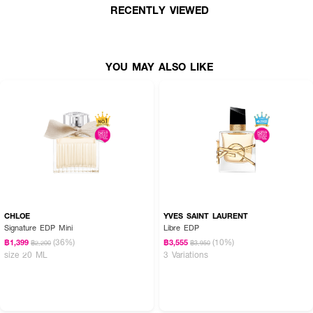
RECENTLY VIEWED
YOU MAY ALSO LIKE
How To Use :
CHLOE
YVES SAINT LAURENT
Signature EDP Mini
Libre EDP
สเปรย์ลงบนผิวเน้นบริเวณที่เป็นจุดชีพจร ด้านข้างลำคอและข้อมือทั้งสองข้าง
(36%)
(10%)
฿1,399
฿3,555
฿2,200
฿3,950
size 20 ML
3 Variations