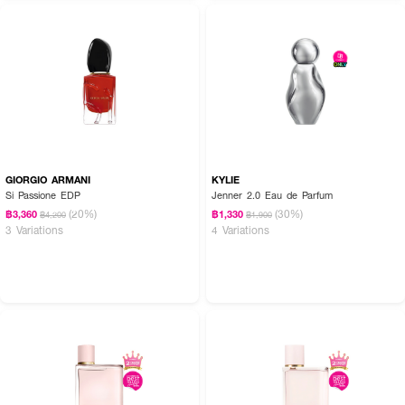
GIORGIO ARMANI
KYLIE
Si Passione EDP
Jenner 2.0 Eau de Parfum
(20%)
(30%)
฿3,360
฿1,330
฿4,200
฿1,900
3 Variations
4 Variations