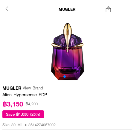
MUGLER
MUGLER
View Brand
Alien Hypersense EDP
฿3,150
฿4,200
Save
฿1,050 (25%)
Size 30 ML • 3614274067002