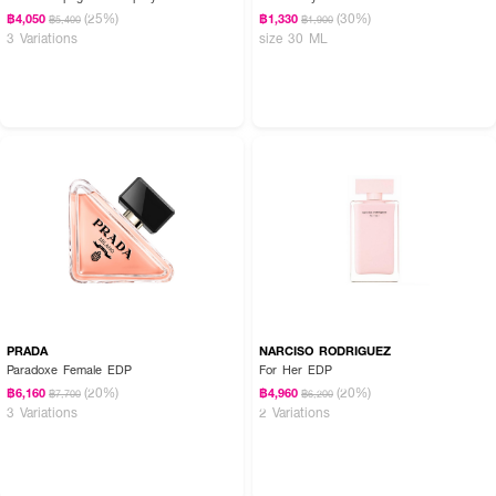
(25%)
(30%)
฿4,050
฿1,330
฿5,400
฿1,900
3 Variations
size 30 ML
PRADA
NARCISO RODRIGUEZ
Paradoxe Female EDP
For Her EDP
(20%)
(20%)
฿6,160
฿4,960
฿7,700
฿6,200
3 Variations
2 Variations