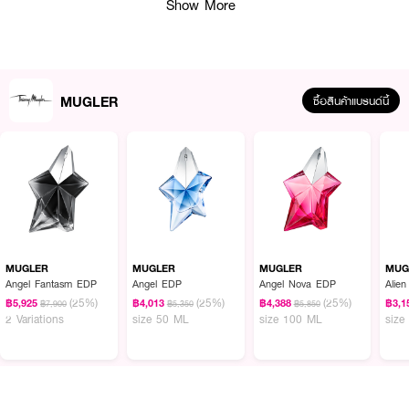
Show More
MUGLER
ซื้อสินค้าแบรนด์นี้
ผลลัพธ์ที่ได้ :
MUGLER Alien Hypersense EDP
จุดประกายสัญชาตญาณของคุณ ด้วยส่วน
ผสมที่เร่าร้อนของลูกแพร์ที่ชุ่มฉ่ำกับ Jasmine Sambac (ดอกมะลิที่เป็น
เอกลักษณ์เฉพาะ) บวกกับสัมผัสอันนุ่มนวลของไม้ Cashmeranที่ช่วยให้ Alien
Hypersense สะท้อนถึงตัวตนที่เย้ายวนที่สุดในแบบของคุณ
MUGLER
MUGLER
MUGLER
MUG
Angel Fantasm EDP
Angel EDP
Angel Nova EDP
Alie
(25%)
(25%)
(25%)
฿5,925
฿4,013
฿4,388
฿3,1
฿7,900
฿5,350
฿5,850
2 Variations
size 50 ML
size 100 ML
size