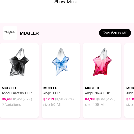
Show More
·
ปริมาณสุทธิ : 50 มล.
How To Use :
MUGLER
ซื้อสินค้าแบรนด์นี้
สเปรย์ลงบนผิวเน้นบริเวณที่เป็นจุดชีพจร ด้านข้างลำคอและข้อมือทั้งสองข้าง
MUGLER
MUGLER
MUGLER
MUG
Angel Fantasm EDP
Angel EDP
Angel Nova EDP
Alie
(25%)
(25%)
(25%)
฿5,925
฿4,013
฿4,388
฿3,1
฿7,900
฿5,350
฿5,850
2 Variations
size 50 ML
size 100 ML
size