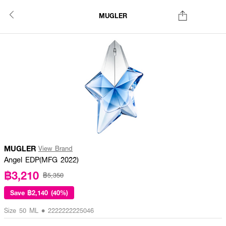
MUGLER
MUGLER
View Brand
Angel EDP(MFG 2022)
฿3,210
฿5,350
Save
฿2,140 (40%)
Size 50 ML • 2222222225046