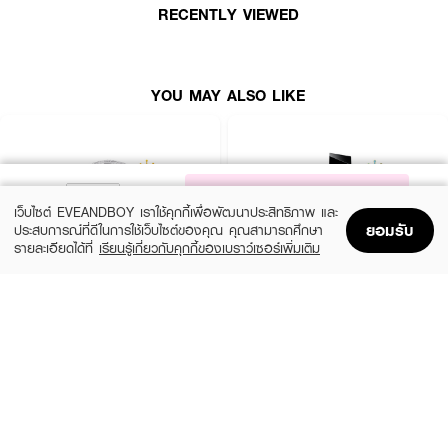
RECENTLY VIEWED
YOU MAY ALSO LIKE
NOTIFY ME
เว็บไซต์ EVEANDBOY เราใช้คุกกี้เพื่อพัฒนาประสิทธิภาพ และ
ยอมรับ
ประสบการณ์ที่ดีในการใช้เว็บไซต์ของคุณ คุณสามารถศึกษา
รายละเอียดได้ที่
เรียนรู้เกี่ยวกับคุกกี้ของเบราว์เซอร์เพิ่มเติม
Home
Home
Promotions
Promotions
Shopping Bag
Shopping Bag
Account
Account
CHLOE
YVES SAINT LAURENT
Signature EDP Mini
Libre EDP
(36%)
(10%)
฿1,399
฿3,555
฿2,200
฿3,950
size 20 ML
3 Variations