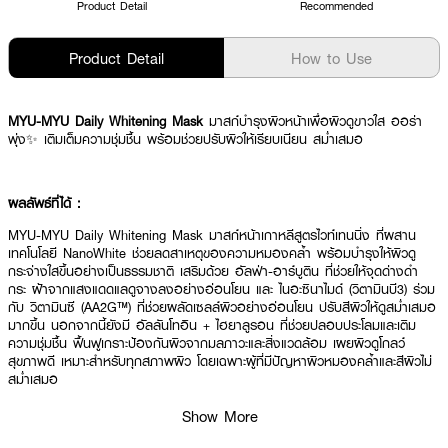
Product Detail
Recommended
Product Detail
How to Use
MYU-MYU Daily Whitening Mask
มาสก์บำรุงผิวหน้าเพื่อผิวดูขาวใส ออร่า
พุ่ง✨ เติมเต็มความชุ่มชื้น พร้อมช่วยปรับผิวให้เรียบเนียน สม่ำเสมอ
ผลลัพธ์ที่ได้ :
MYU-MYU Daily Whitening Mask มาสก์หน้าเกาหลีสูตรไวท์เทนนิ่ง ที่ผสาน
เทคโนโลยี NanoWhite ช่วยลดสาเหตุของความหมองคล้ำ พร้อมบำรุงให้ผิวดู
กระจ่างใสขึ้นอย่างเป็นธรรมชาติ เสริมด้วย อัลฟ่า-อาร์บูติน ที่ช่วยให้จุดด่างดำ
กระ ฝ้าจากแสงแดดแลดูจางลงอย่างอ่อนโยน และ ไนอะซินาไมด์ (วิตามินบี3) ร่วม
กับ วิตามินซี (AA2G™) ที่ช่วยผลัดเซลล์ผิวอย่างอ่อนโยน ปรับสีผิวให้ดูสม่ำเสมอ
มากขึ้น นอกจากนี้ยังมี อัลลันโทอิน + ไฮยาลูรอน ที่ช่วยปลอบประโลมและเติม
ความชุ่มชื้น ฟื้นฟูเกราะป้องกันผิวจากมลภาวะและสิ่งแวดล้อม เผยผิวดูโกลว์
สุขภาพดี เหมาะสำหรับทุกสภาพผิว โดยเฉพาะผู้ที่มีปัญหาผิวหมองคล้ำและสีผิวไม่
สม่ำเสมอ
· มิว-มิว เดลี่ ไวท์เทนนิ่ง มาสก์
Show More
· มาสก์หน้าเกาหลี ช่วยให้ผิวดูกระจ่างใส