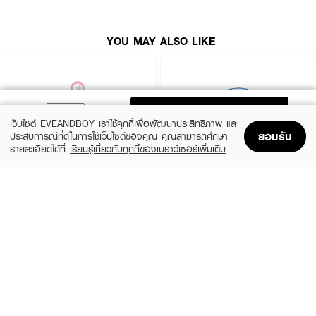
YOU MAY ALSO LIKE
ADD TO BAG
เว็บไซต์ EVEANDBOY เราใช้คุกกี้เพื่อพัฒนาประสิทธิภาพ และ
ยอมรับ
ประสบการณ์ที่ดีในการใช้เว็บไซต์ของคุณ คุณสามารถศึกษา
รายละเอียดได้ที่
เรียนรู้เกี่ยวกับคุกกี้ของเบราว์เซอร์เพิ่มเติม
Home
Home
Promotions
Promotions
Shopping Bag
Shopping Bag
Account
Account
ROJUKISS
BANOBAGI
5X Intensive Mask
Vita Genic Jelly Mask
(47%)
฿69
฿49
฿92
5 Variations
7 Variations