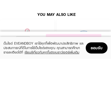
YOU MAY ALSO LIKE
NOTIFY ME
เว็บไซต์ EVEANDBOY เราใช้คุกกี้เพื่อพัฒนาประสิทธิภาพ และ
ยอมรับ
ประสบการณ์ที่ดีในการใช้เว็บไซต์ของคุณ คุณสามารถศึกษา
รายละเอียดได้ที่
เรียนรู้เกี่ยวกับคุกกี้ของเบราว์เซอร์เพิ่มเติม
Home
Home
Promotions
Promotions
Shopping Bag
Shopping Bag
Account
Account
ROJUKISS
BANOBAGI
5X Intensive Mask
Vita Genic Jelly Mask
(47%)
฿69
฿49
฿92
5 Variations
7 Variations