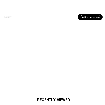
How To Use :
หลังจากล้างหน้า เปิดถุงหยิบแผ่นมาสก์หน้า
MYU MYU Zinc Vitamin Mask
วางบริเวณใบหน้า โดยเริ่มจากตา จมูกและปิดสนิททั่วทั้งใบหน้าทิ้งไว้ประมาณ 15-20
ซื้อสินค้าแบรนด์นี้
นาทีแล้วดึงออก ตบเอสเซ้นส์ที่เหลืออยู่เบาๆ ให้ทั่วหน้า โดยไม่ต้องล้างออก
RECENTLY VIEWED