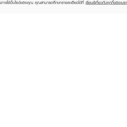
ในการใช้เว็บไซต์ของคุณ คุณสามารถศึกษารายละเอียดได้ที่
เรียนรู้เกี่ยวกับคุกกี้ของเบรา
TOMER CARE
EVEANDBOY MEMBER
 Shopping
Member registration
 store
t us