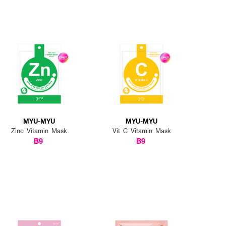
MYU-MYU
MYU-MYU
Zinc Vitamin Mask
Vit C Vitamin Mask
฿9
฿9