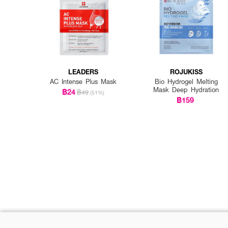
LEADERS
ROJUKISS
AC Intense Plus Mask
Bio Hydrogel Melting
Mask Deep Hydration
฿24
฿49
(51%)
฿159