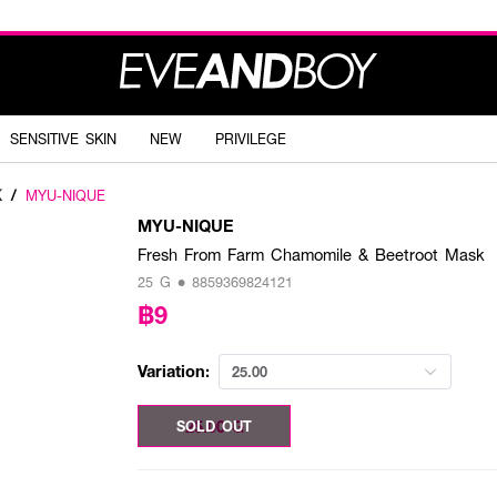
SENSITIVE SKIN
NEW
PRIVILEGE
K
/
MYU-NIQUE
MYU-NIQUE
Fresh From Farm Chamomile & Beetroot Mask
25 G • 8859369824121
฿9
Variation:
25.00
25.00 G
SOLD OUT