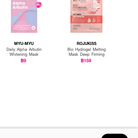
MYU-MYU
ROJUKISS
Daily Alpha Arbutin
Bio Hydrogel Melting
Whitening Mask
Mask Deep Firming
฿9
฿159