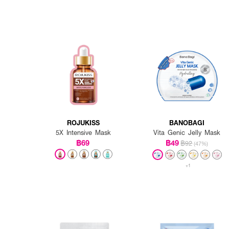
ROJUKISS
BANOBAGI
5X Intensive Mask
Vita Genic Jelly Mask
฿69
฿49
฿92
(47%)
+1