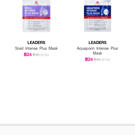
LEADERS
LEADERS
Snail Intense Plus Mask
Aquaporin Intense Plus
Mask
฿24
฿49
(51%)
฿24
฿49
(51%)