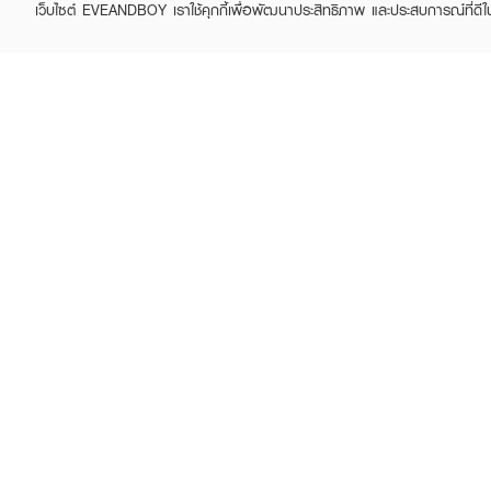
เว็บไซต์ EVEANDBOY เราใช้คุกกี้เพื่อพัฒนาประสิทธิภาพ และประสบการณ์ที่ดี
ABOUT EVEANDBOY
CUS
Brand story
Online
Privacy Policy
Find a
Terms and Conditions
Contac
Sell on EVEANDBOY
Whistleblowing