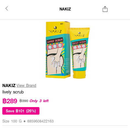
NAKIZ
NAKIZ
View Brand
lively scrub
฿289
Only 3 left
฿390
Save
฿101 (26%)
Size 100 G • 8859608422163