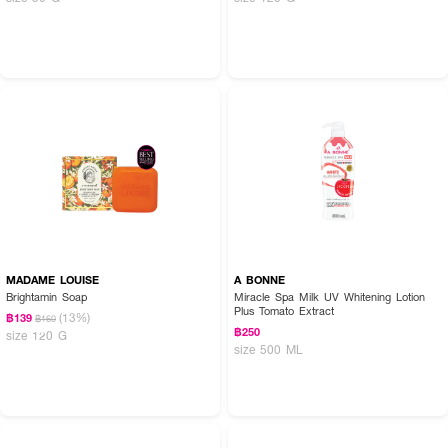
MADAME LOUISE
A BONNE
Brightamin Soap
Miracle Spa Milk UV Whitening Lotion
Plus Tomato Extract
(13%)
฿139
฿160
฿250
size 120 G
size 500 ML