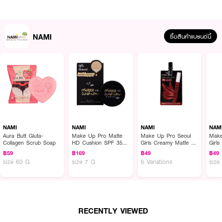
NAMI
ซื้อสินค้าแบรนด์นี้
ผลลัพธ์ที่ได้ :
สบู่ลูกพีชสครับผิวกาย
สารสกัดพีชเกาหลี + กลูต้าฯ + คอลลาเจน
ฟองสบู่หนา
นุ่ม กลิ่นหอมสดชื่น ช่วยทำความสะอาดผิวกาย ก้น ผิวใต้วงแขนและขาหนีบอย่าง
NAMI
NAMI
NAMI
NAM
หมดจดล้ำลึก พร้อมผสานเม็ดสครับเปลือกเมล็ดแอพริคอต ไม่ทำให้บาดผิว ช่วย
Aura Butt Gluta-
Make Up Pro Matte
Make Up Pro Seoul
Make
Collagen Scrub Soap
HD Cushion SPF 35
Girls Creamy Matte Lip
Girls
ผลัดผิวเก่าที่เสื่อมสภาพออกอย่างอ่อนโยน อีกทั้งผสานสารสกัดจากลูกพีช
PA ++
& Cheek
Conc
เกาหลี กลูต้าไธโอนและคอลลาเจน เสริมประสิทธิภาพการบำรุงให้ผิวเนียนนุ่ม ชุ่มชื้น
฿59
฿169
฿49
฿49
Beig
size 60 G
size 7 G
6 Variations
size
ไม่แห้งตึง จุดด่างดำแลดูลดเลือนลง สีผิวแลดู ไบรท์ กระจ่างใสขึ้นตั้งแต่ครั้งแรกที่
ใช้
สารสกัดพีชเกาหลี + กลูต้าฯ + คอลลาเจน ช่วยให้ผิวขาวใสออร่า เนียนนุ่ม รอย
ดำต่างๆ จางลง
RECENTLY VIEWED
● สบู่ก้นหอมดูแลร่างกาย จาก NAMI