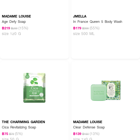
MADAME LOUISE
JMELLA
Age Defy Soap
In France Queen 5 Body Wash
(15%)
(55%)
฿219
฿179
฿259
฿399
size 120 G
size 500 ML
THE CHARMING GARDEN
MADAME LOUISE
Cica Revitalizing Soap
Clear Defense Soap
(5%)
(13%)
฿75
฿139
฿79
฿160
size 50 G
size 120 G