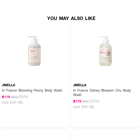
● ขัดก้นเนียนเด้งกระจ่างใส
● ขัดรักแร้ ลดความคล้ำ คืนความออร่า
YOU MAY ALSO LIKE
● ขัดขาหนีบที่มีปัญหาดำคล้ำจากการเสียดสี
● ขัดบริเวณดำ-ด้าน-สาก ในส่วนต่างๆ ของร่างกาย
● ขนาด 60 g
JMELLA
JMELLA
In France Blooming Peony Body Wash
In France Disney Blossom Chu Body
Wash
(55%)
฿179
฿399
(55%)
฿179
฿399
size 500 ML
size 500 ML
How To Use :