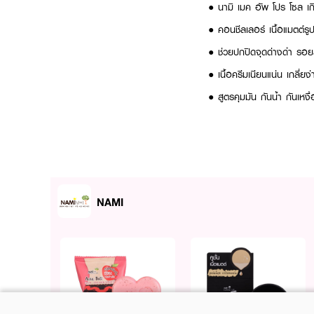
● นามิ เมค อัพ โปร โซล เก
● คอนชีลเลอร์ เนื้อแมตต์
● ช่วยปกปิดจุดด่างดำ รอย
● เนื้อครีมเนียนแน่น เกลี่ย
● สูตรคุมมัน กันน้ำ กันเหงื่
● ขนาด 2 g.
How to Use :
ใช้แปรงแตะคอนซีลเลอร์ตรงบร
NAMI