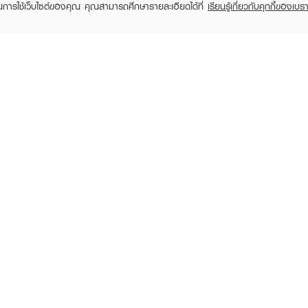
ในการใช้เว็บไซต์ของคุณ คุณสามารถศึกษารายละเอียดได้ที่
เรียนรู้เกี่ยวกับคุกกี้ของเบรา
NAMI
NAMI
Make Up Pro Seoul Girls
Make Up Pro Seoul Girls
White 
Creamy Matte Lip &
Full Cover Concealer
Cle
Cheek
Natural Beige
฿49
฿49
RECENTLY VIEWED