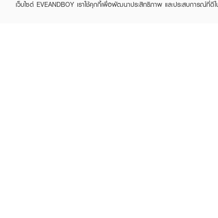
เว็บไซต์ EVEANDBOY เราใช้คุกกี้เพื่อพัฒนาประสิทธิภาพ และประสบการณ์ที่ดี
NAMI
NAMI
Aura Butt Gluta-Collagen
Make Up Pro Matte HD
Scrub Soap
Cushion SPF 35 PA ++
฿59
฿169