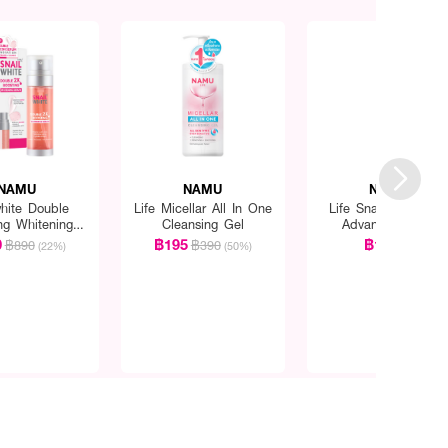
NAMU
NAMU
NAMU
white Double
Life Micellar All In One
Life Snailwhite Gol
ng Whitening
Cleansing Gel
Advance Cream
Serum
Retinol+Bakuchiol
0
฿195
฿1,090
฿890
฿390
(22%)
(50%)