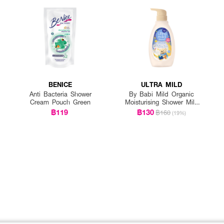
BENICE
ULTRA MILD
Anti Bacteria Shower
By Babi Mild Organic
Cream Pouch Green
Moisturising Shower Milk
Bedtime Story
฿119
฿130
฿160
(19%)