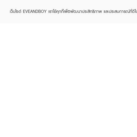
เว็บไซต์ EVEANDBOY เราใช้คุกกี้เพื่อพัฒนาประสิทธิภาพ และประสบการณ์ที่ดี
ABOUT EVEANDBOY
CUS
Brand story
Online
Privacy Policy
Find a
Terms and Conditions
Contac
Sell on EVEANDBOY
Whistleblowing