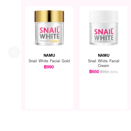
NAMU
NAMU
Snail White Facial Gold
Snail White Facial
Cream
฿990
฿650
฿950
(32%)