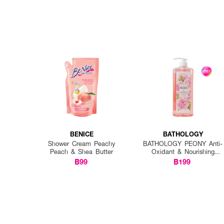
BENICE
BATHOLOGY
Shower Cream Peachy
BATHOLOGY PEONY Anti-
Peach & Shea Butter
Oxidant & Nourishing
Shower Gel
฿99
฿199