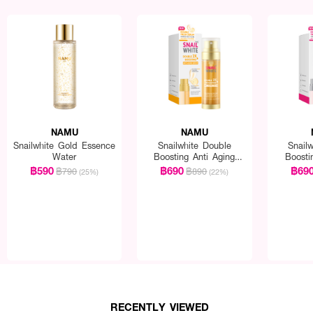
NAMU
NAMU
Snailwhite Gold Essence
Snailwhite Double
Snail
Water
Boosting Anti Aging
Boosti
Serum
฿590
฿690
฿69
฿790
฿890
(25%)
(22%)
RECENTLY VIEWED