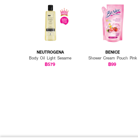
NEUTROGENA
BENICE
Body Oil Light Sesame
Shower Cream Pouch Pink
฿579
฿99