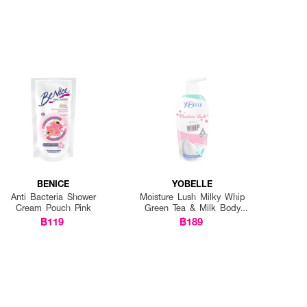
BENICE
YOBELLE
Anti Bacteria Shower
Moisture Lush Milky Whip
Cream Pouch Pink
Green Tea & Milk Body
Wash
฿119
฿189