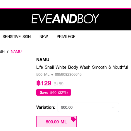
SENSITIVE SKIN
NEW
PRIVILEGE
SH
/
NAMU
NAMU
Life Snail White Body Wash Smooth & Youthful
500 ML • 8859082306645
฿129
฿189
Save
฿60 (32%)
Variation:
500.00
500.00 ML