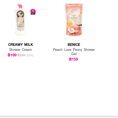
CREAMY MILK
BENICE
Shower Cream
Peach Love Peony Shower
Gel
฿199
฿299
(33%)
฿159