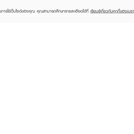
ในการใช้เว็บไซต์ของคุณ คุณสามารถศึกษารายละเอียดได้ที่
เรียนรู้เกี่ยวกับคุกกี้ของเบรา
TOMER CARE
EVEANDBOY MEMBER
 Shopping
Member registration
 store
t us