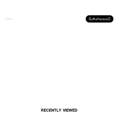
ป้องกันการสูญเสียความชุ่มชื้นของผิว ปลดล็อคให้ผิวเปล่งปลั่ง สุขภาพดีแลดู
อ่อนเยาว์ด้วยครีมทรงคุณค่า
· ครีมช่วยลดเลือนริ้วรอยที่ทรงประสิทธิภาพสูตรพิเศษ
ซื้อสินค้าแบรนด์นี้
· ช่วยฟื้นบำรุงผิว เผยผิวเรียบเนียน แลดูกระชับ
· ช่วยให้จุดด่างดำแลดูจางลง
· ช่วยเติมและกักเก็บความขุ่มชื่นของผิว
How To Use :
ใช้ทาบำรุงผิวหน้าเป็นประจำ
RECENTLY VIEWED