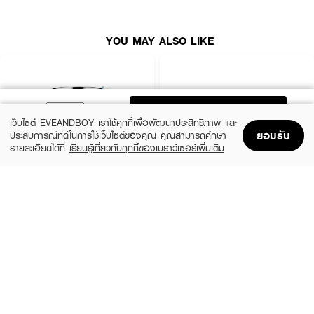
YOU MAY ALSO LIKE
ADD TO BAG
เว็บไซต์ EVEANDBOY เราใช้คุกกี้เพื่อพัฒนาประสิทธิภาพ และ
ยอมรับ
ประสบการณ์ที่ดีในการใช้เว็บไซต์ของคุณ คุณสามารถศึกษา
รายละเอียดได้ที่
เรียนรู้เกี่ยวกับคุกกี้ของเบราว์เซอร์เพิ่มเติม
Home
Home
Promotions
Promotions
Shopping Bag
Shopping Bag
Account
Account
CLINIQUE
SKINTIFIC
Moisture Surge Extended Replenishing
5X Ceramide Barrier Moisture Gel
Hydrator
(50%)
฿339
฿679
(10%)
฿1,791
฿1,990
4 Variations
size 50 ML