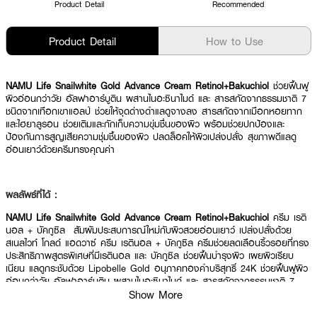
Product Detail
Recommended
Product Detail
How to Use
NAMU Life Snailwhite Gold Advance Cream Retinol+Bakuchiol
ช่วยฟื้นฟู
ผิวอ่อนกว่าวัย อัลฟาอาร์บูติน ผสานไนอะซินาไมด์ และ สารสกัดจากธรรมชาติ 7
ชนิดจากเทือกเขาแอลป์ ช่วยให้จุดด่างดำแลดูจางลง สารสกัดจากเมือกหอยทาก
และไฮยาลูรอน ช่วยเติมและกักเก็บความขุ่มชื่นของผิว พร้อมช่วยปกป้องและ
ป้องกันการสูญเสียความชุ่มชื้นของผิว ปลดล็อคให้ผิวเปล่งปลั่ง สุขภาพดีแลดู
อ่อนเยาว์ด้วยครีมทรงคุณค่า
ผลลัพธ์ที่ได้ :
NAMU Life Snailwhite Gold Advance Cream Retinol+Bakuchiol
ครีม เรติ
นอล + บัคกูซิล สัมผัมประสบการณ์ใหม่กับผิวสวยอ่อนเยาว์ เปล่งปลั่งด้วย
สเนลไวท์ โกลด์ แอดวาซ์ ครีม เรตินอล + บัคกูซิล ครีมช่วยลดเลือนริ้วรอยที่ทรง
ประสิทธิภาพสูตรพิเศษที่มีเรตินอล และ บัคกูซิล ช่วยฟื้นบำรุงผิว เผยผิวเรียบ
เนียน แลดูกระชับด้วย Lipobelle Gold อนุภาคทองคำบริสุทธิ์ 24K ช่วยฟื้นฟูผิว
อ่อนกว่าวัย อัลฟาอาร์บูติน ผสานไนอะซินาไมด์ และ สารสกัดจากธรรมชาติ 7
ชนิดจากเทือกเขาแอลป์ ช่วยให้จุดด่างดำแลดูจางลง สารสกัดจากเมือกหอยทาก
Show More
และไฮยาลูรอน ช่วยเติมและกักเก็บความขุ่มชื่นของผิว พร้อมช่วยปกป้องและ