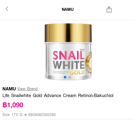
NAMU
NAMU
View Brand
Life Snailwhite Gold Advance Cream Retinol+Bakuchiol
฿1,090
Size 173 G • 8859082305280