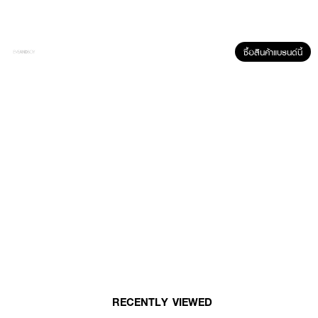
Hyaluronic Acid, และสารสกัดจากผลไม้ตระกูลเบอร์รี่
● เลขจดแจ้ง: 10-1-6800001437
ซื้อสินค้าแบรนด์นี้
How To Use:
ทาให้ทั่วใบหน้าและลำคอหลังล้างหน้าเป็นประจำ เช้า-เย็น
✨ ผิวหน้ากระจ่างใส สุขภาพดี และตึงกระชับ ด้วยพลังเมือกหอยทากนวัตกรรม
เกาหลี! 💧
RECENTLY VIEWED