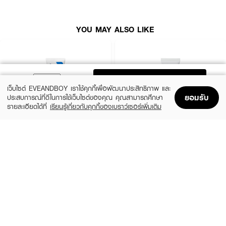
YOU MAY ALSO LIKE
ADD TO BAG
เว็บไซต์ EVEANDBOY เราใช้คุกกี้เพื่อพัฒนาประสิทธิภาพ และ
ยอมรับ
ประสบการณ์ที่ดีในการใช้เว็บไซต์ของคุณ คุณสามารถศึกษา
รายละเอียดได้ที่
เรียนรู้เกี่ยวกับคุกกี้ของเบราว์เซอร์เพิ่มเติม
Home
Home
Promotions
Promotions
Shopping Bag
Shopping Bag
Account
Account
CERAVE
LA ROCHE POSAY
Oil Control Moisturising Gel-Cream
Cicaplast Baume B5+ SPF 50
฿690
฿890
size 52 ML
size 40 ML