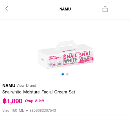
NAMU
NAMU
View Brand
Snailwhite Moisture Facial Cream Set
฿1,890
Only 2 left
Size 150 ML • 8859082307543