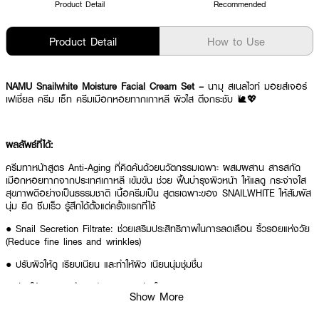
Product Detail
Recommended
Product Detail
How to Use
NAMU Snailwhite Moisture Facial Cream Set –
นามุ สเนลไวท์ มอยส์เจอร์
เฟเชี่ยล ครีม เซ็ท ครีมเมือกหอยทากเกาหลี ผิวใส ตึงกระชับ 🐌💖
ผลลัพธ์ที่ได้:
ครีมทาหน้าสูตร Anti-Aging ที่คิดค้นด้วยนวัตกรรมเฉพาะ ผสมผสาน สารสกัด
เมือกหอยทากจากประเทศเกาหลี เข้มข้น ช่วย ฟื้นบำรุงผิวหน้า ให้แลดู กระจ่างใส
สุขภาพดีอย่างเป็นธรรมชาติ เนื้อครีมเป็น สูตรเฉพาะของ SNAILWHITE ให้สัมผัส
นุ่ม ยืด ซึมเร็ว รู้สึกได้ตั้งแต่ครั้งแรกที่ใช้
● Snail Secretion Filtrate: ช่วยเสริมประสิทธิภาพในการลดเลือน ริ้วรอยแห่งวัย
(Reduce fine lines and wrinkles)
● ปรับผิวให้ดู เรียบเนียน และทำให้ผิว เนียนนุ่มชุ่มชื่น
● ช่วยให้ผิวแลดู ตึงกระชับ และ กระจ่างใส (Brightness and rehydrate skin)
Show More
● มีส่วนผสมบำรุงผิวอื่น ๆ อาทิ Niacinamide (วิตามินบี 3), Hydrolyzed