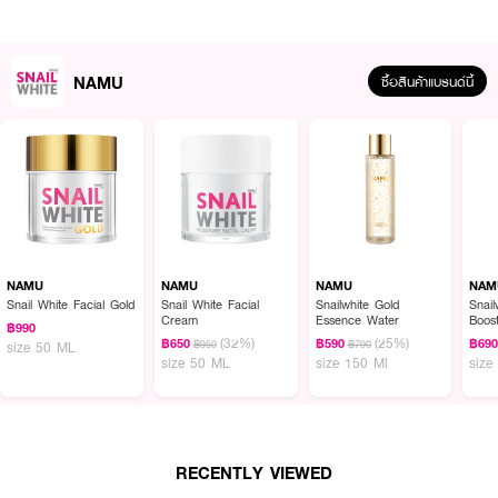
(สาหร่ายสีรุ้ง)
● บำรุงล้ำลึก ฟื้นฟูผิวให้แข็งแรง เนียนนุ่ม
NAMU
● เลขจดแจ้ง: 14-1-6700026800
ซื้อสินค้าแบรนด์นี้
How To Use:
● ทาให้ทั่วใบหน้าและลำคอหลังล้างหน้าเป็นประจำ เช้า-เย็น
💖 ที่สุดของครีมบำรุงผิวเข้มข้น! เผยผิวขาวกระจ่างใส ชุ่มชื้นยาวนานแบบ
SNAILWHITE SIGNATURE 💧
NAMU
NAMU
NAMU
NAM
Snail White Facial Gold
Snail White Facial
Snailwhite Gold
Snail
Cream
Essence Water
Boost
฿990
Seru
(32%)
(25%)
฿650
฿590
฿69
฿950
฿790
size 50 ML
size 50 ML
size 150 Ml
size
RECENTLY VIEWED