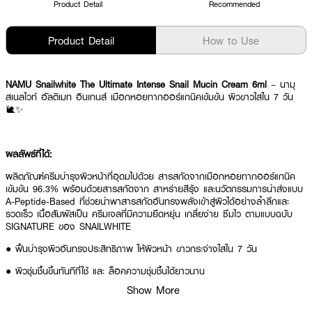
Product Detail
Recommended
Product Detail
How to Use
NAMU Snailwhite The Ultimate Intense Snail Mucin Cream 6ml
– นามุ
สเนลไวท์ อัลติเมท อินเทนส์ เมือกหอยทากออร์แกนิคเข้มข้น ผิวขาวใสใน 7 วัน
🐌✨
ผลลัพธ์ที่ได้:
ผลิตภัณฑ์ครีมบำรุงผิวหน้าที่อุดมไปด้วย สารสกัดจากเมือกหอยทากออร์แกนิค
เข้มข้น 96.3% พร้อมด้วยสารสกัดจาก สาหร่ายสีรุ้ง และนวัตกรรมการนำส่งแบบ
A-Peptide-Based ที่ช่วยนำพาสารสกัดอันทรงพลังเข้าสู่ผิวได้อย่างล้ำลึกและ
รวดเร็ว เนื้อสัมผัสเป็น ครีมเจลที่มีความยืดหยุ่น เกลี่ยง่าย ซึมไว ตามแบบฉบับ
SIGNATURE ของ SNAILWHITE
● ฟื้นบำรุงผิวอันทรงประสิทธิภาพ ให้ผิวหน้า ขาวกระจ่างใสใน 7 วัน
● ผิวชุ่มชื้นขึ้นทันทีที่ใช้ และ ล็อคความชุ่มชื้นได้ยาวนาน
Show More
● ส่วนประกอบสำคัญ: Snail Secretion Filtrate (เมือกหอยทาก), Niacinamide
(วิตามินบี 3), Sodium Hyaluronate และ Cystoseira Tamariscifolia Extract