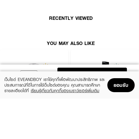
How To Use :
RECENTLY VIEWED
ฉีดน้ำหอมโดยตรงที่คอหรือข้อมือ (จุดชีพจร) ปล่อยให้ผลิตภัณฑ์แห้งบนผิวโดยไม่
ต้องถู แนะนำให้ฉีดพรมตามจุดชีพจร อาทิ หลังหู ข้อพับแขนและขาเพื่อที่จะทำให้
น้ำหอมเผยกลิ่นออกมาได้ดียิ่งขึ้น
YOU MAY ALSO LIKE
ADD TO BAG
เว็บไซต์ EVEANDBOY เราใช้คุกกี้เพื่อพัฒนาประสิทธิภาพ และ
ยอมรับ
ประสบการณ์ที่ดีในการใช้เว็บไซต์ของคุณ คุณสามารถศึกษา
รายละเอียดได้ที่
เรียนรู้เกี่ยวกับคุกกี้ของเบราว์เซอร์เพิ่มเติม
Home
Home
Promotions
Promotions
Shopping Bag
Shopping Bag
Account
Account
CHLOE
YVES SAINT LAURENT
Signature EDP Mini
Libre EDP
(36%)
(10%)
฿1,399
฿3,555
฿2,200
฿3,950
size 20 ML
3 Variations