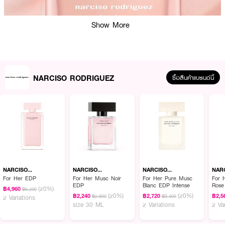
Show More
NARCISO RODRIGUEZ
ซื้อสินค้าแบรนด์นี้
ผลลัพธ์ที่ได้ :
· น้ำหอมสำหรับผู้หญิง
· กลิ่นแนว Floriental musky
· Top Notes : Pink peppercorn, Abstract Floral Bouquet, Fresh Jasmine
NARCISO
NARCISO
NARCISO
NAR
RODRIGUEZ
RODRIGUEZ
RODRIGUEZ
ROD
For Her EDP
For Her Musc Noir
For Her Pure Musc
For 
· Heart Notes : Heart of Musc, Rose Oil, Orange Flower
EDP
Blanc EDP Intense
Rose
(20%)
฿4,960
฿6,200
(20%)
(20%)
฿2,240
฿2,720
฿2,5
· Base Notes : Tonka Bean Absolute, Cashmeran, Patchouli
฿2,800
฿3,400
2 Variations
size 30 ML
2 Variations
2 Va
· ปริมาณ 100 ml.