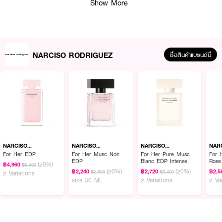
Show More
NARCISO RODRIGUEZ
ซื้อสินค้าแบรนด์นี้
ในเซ็ตประกอบด้วย :
· NARCISO RODRIGUEZ For Her EDP 100 ml.
· NARCISO RODRIGUEZ For Her EDP 10 ml.
NARCISO
NARCISO
NARCISO
NAR
· NARCISO RODRIGUEZ For Her Body Lotion 50 ml.
RODRIGUEZ
RODRIGUEZ
RODRIGUEZ
ROD
For Her EDP
For Her Musc Noir
For Her Pure Musc
For 
EDP
Blanc EDP Intense
Rose
(20%)
฿4,960
฿6,200
(20%)
(20%)
฿2,240
฿2,720
฿2,5
฿2,800
฿3,400
2 Variations
size 30 ML
2 Variations
2 Va
How to Use :
ทาโลชั่นทั่วเรือนร่างควบคู่กับการฉีดน้ำหอมตามบริเวณจุดชีพจร เช่น ต้นคอ ข้อ
มือ ข้อพับแขน และสามารถเพิ่มความหอมให้เสื้อผ้า เพื่อกลิ่นที่ติดทนตลอดทั้งวัน