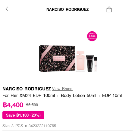
NARCISO RODRIGUEZ
NARCISO RODRIGUEZ
View Brand
For Her XM24 EDP 100ml + Body Lotion 50ml + EDP 10ml
฿4,400
฿5,500
Save
฿1,100 (20%)
Size 3 PCS • 3423222110765