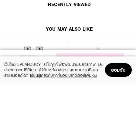
RECENTLY VIEWED
YOU MAY ALSO LIKE
NOTIFY ME
เว็บไซต์ EVEANDBOY เราใช้คุกกี้เพื่อพัฒนาประสิทธิภาพ และ
ยอมรับ
ประสบการณ์ที่ดีในการใช้เว็บไซต์ของคุณ คุณสามารถศึกษา
รายละเอียดได้ที่
เรียนรู้เกี่ยวกับคุกกี้ของเบราว์เซอร์เพิ่มเติม
Home
Home
Promotions
Promotions
Shopping Bag
Shopping Bag
Account
Account
ESTEE LAUDER
YVES SAINT LAURENT
Pleasures 30Ml Get 30Ml
Mini Libre and Rouge Pur Couture
Holiday Set XM24
฿2,800
(10%)
฿1,800
฿2,000
size 60 ML
size 2 PCS