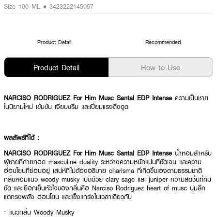
Size 100 ML • 3423222145057
Product Detail
Recommended
Product Detail
How to Use
NARCISO RODRIGUEZ For Him Musc Santal EDP Intense
ความเป็นชาย
ในนิยามใหม่ เข้มข้น เงียบขรึม และเปี่ยมแรงดึงดูด
ผลลัพธ์ที่ได้ :
NARCISO RODRIGUEZ For Him Musc Santal EDP Intense
น้ำหอมสำหรับ
ผู้ชายที่ถ่ายทอด masculine duality ระหว่างความหนักแน่นที่ชัดเจน และความ
อ่อนโยนที่ซ่อนอยู่ เสน่ห์ที่ไม่ต้องอธิบาย charisma ที่เกิดขึ้นเองตามธรรมชาติ
กลิ่นหอมแนว woody musky เปิดด้วย clary sage และ juniper ความสดชื่นที่คม
ชัด และเยือกเย็นหัวใจของกลิ่นคือ Narciso Rodriguez heart of musc นุ่มลึก
แต่ทรงพลัง อ่อนโยน และแข็งแกร่งในเวลาเดียวกัน
·
แนวกลิ่น Woody Musky