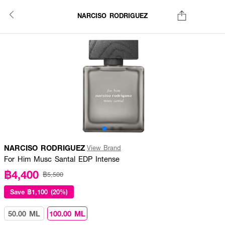
NARCISO RODRIGUEZ
NARCISO RODRIGUEZ
View Brand
For Him Musc Santal EDP Intense
฿4,400
฿5,500
Save
฿1,100 (20%)
50.00 ML
100.00 ML