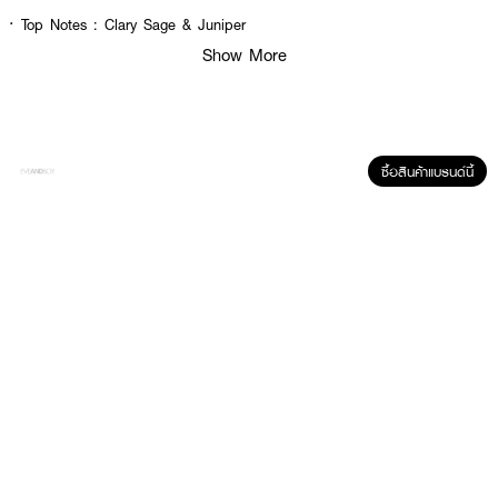
·
Top Notes : Clary Sage & Juniper
Show More
·
Heart Notes : Heart Of Musc
·
Base Notes : Cedarwood & Sandalwood
· FDA Registration No. : 10-2-6800035850
ซื้อสินค้าแบรนด์นี้
How To Use :
ฉีดน้ำหอมโดยตรงที่คอหรือข้อมือ (จุดชีพจร) ปล่อยให้ผลิตภัณฑ์แห้งบนผิวโดยไม่
ต้องถู แนะนำให้ฉีดพรมตามจุดชีพจร อาทิ หลังหู ข้อพับแขนและขาเพื่อที่จะทำให้
น้ำหอมเผยกลิ่นออกมาได้ดียิ่งขึ้น