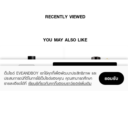
RECENTLY VIEWED
YOU MAY ALSO LIKE
ADD TO BAG
เว็บไซต์ EVEANDBOY เราใช้คุกกี้เพื่อพัฒนาประสิทธิภาพ และ
ยอมรับ
ประสบการณ์ที่ดีในการใช้เว็บไซต์ของคุณ คุณสามารถศึกษา
รายละเอียดได้ที่
เรียนรู้เกี่ยวกับคุกกี้ของเบราว์เซอร์เพิ่มเติม
Home
Home
Promotions
Promotions
Shopping Bag
Shopping Bag
Account
Account
YVES SAINT LAURENT
MONTBLANC
Y Men EDP
Explorer EDP
(10%)
(25%)
฿4,050
฿3,900
฿4,500
฿5,200
2 Variations
3 Variations