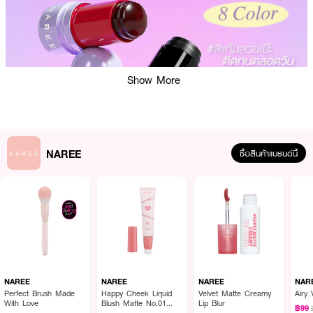
Show More
NAREE
ซื้อสินค้าแบรนด์นี้
NAREE
NAREE
NAREE
NAR
Perfect Brush Made
Happy Cheek Liquid
Velvet Matte Creamy
Airy 
With Love
Blush Matte No.01
Lip Blur
฿99
Love At First Sight