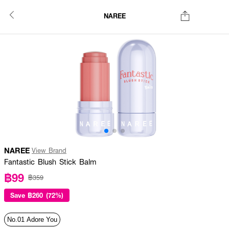
NAREE
NAREE
View Brand
Fantastic Blush Stick Balm
฿99
฿359
Save
฿260 (72%)
No.01 Adore You