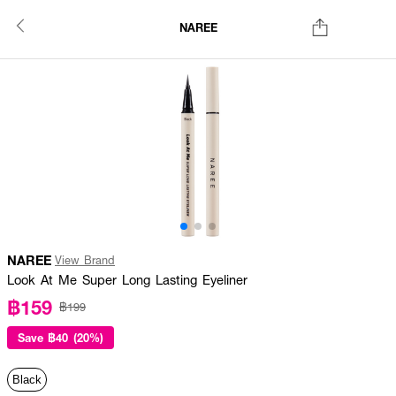
NAREE
NAREE
View Brand
Look At Me Super Long Lasting Eyeliner
฿159
฿199
Save
฿40 (20%)
Black