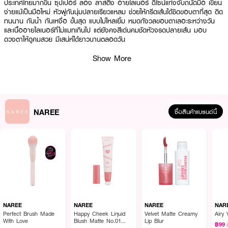
ประเทศไทยมากขึ้น ซุปเปอร์ ลอง ลาสติ้ง อายไลเนอร์ ดีไซน์แท่งจับถนัดมือ เขียน
ง่ายแม้เป็นมือใหม่ หัวพู่กันนุ่มปลายเรียวแหลม ช่วยให้กรีดเส้นได้ชิดขอบตาที่สุด ติด
ทนนาน กันน้ำ กันเหงื่อ ขั้นสุด แบบไม่ไหลเยิ้ม หมดกังวลขอบตาเลอะระหว่างวัน
และเนื้ออายไลเนอร์ที่ไม่แมทเกินไป แต่ยังคงสีเด่นคมชัดหัวจรดปลายเส้น มอบ
ดวงตาให้ดูคมสวย มีเสน่ห์ได้ยาวนานตลอดวัน
· เนื้ออายไลเนอร์ที่ไม่แมทเกินไป
Show More
· อายไลเนอร์ ดีไซน์แท่งจับถนัดมือ
· เขียนง่ายแม้เป็นมือใหม่ หัวพู่กันนุ่มปลายเรียวแหลม
· ช่วยให้กรีดเส้นได้ชิดขอบตาที่สุด
NAREE
ซื้อสินค้าแบรนด์นี้
· ติดทนนาน กันน้ำ กันเหงื่อ
How To Use :
ใช้เขียนตกแต่งรอบดวงตา
NAREE
NAREE
NAREE
NAR
Perfect Brush Made
Happy Cheek Liquid
Velvet Matte Creamy
Airy 
With Love
Blush Matte No.01
Lip Blur
฿99
Love At First Sight