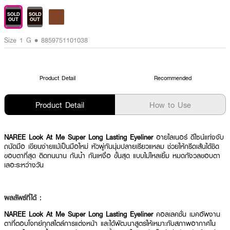
SOLD
SOLD
OUT
OUT
Size 1 G • 8859751101038
Product Detail
Recommended
Product Detail
How to Use
NAREE Look At Me Super Long Lasting Eyeliner
อายไลเนอร์ ดีไซน์แท่งจับ
ถนัดมือ เขียนง่ายแม้เป็นมือใหม่ หัวพู่กันนุ่มปลายเรียวแหลม ช่วยให้กรีดเส้นได้ชิด
ขอบตาที่สุด ติดทนนาน กันน้ำ กันเหงื่อ ขั้นสุด แบบไม่ไหลเยิ้ม หมดกังวลขอบตา
เลอะระหว่างวัน
ผลลัพธ์ที่ได้ :
NAREE Look At Me Super Long Lasting Eyeliner
คอลเลคชั่น เมคอัพงาน
ตาที่ตอบโจทย์ทุกสไตล์การแต่งหน้า และได้พัฒนาสูตรให้เหมาะกับสภาพอากาศใน