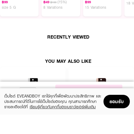
(75%)
฿99
฿49
฿99
฿199
18 V
size 5 G
8 Variations
15 Variations
RECENTLY VIEWED
YOU MAY ALSO LIKE
NOTIFY ME
เว็บไซต์ EVEANDBOY เราใช้คุกกี้เพื่อพัฒนาประสิทธิภาพ และ
ยอมรับ
ประสบการณ์ที่ดีในการใช้เว็บไซต์ของคุณ คุณสามารถศึกษา
รายละเอียดได้ที่
เรียนรู้เกี่ยวกับคุกกี้ของเบราว์เซอร์เพิ่มเติม
Home
Home
Promotions
Promotions
Shopping Bag
Shopping Bag
Account
Account
LIFEFORD
LIFEFORD
Extreme Super Black Eyeliner
Extreme Super Eyeliner