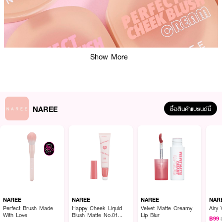
Show More
NAREE
ซื้อสินค้าแบรนด์นี้
ผลลัพธ์ที่ได้ :
บลัชออนสูตรเนื้อครีม
ติดทน สีสวยจากนารี ทาแล้วสวยจึ้งไม่ซ้ำใคร สีเหมาะกับ
NAREE
NAREE
NAREE
NAR
สาว ๆ ทุกสีผิว มอบพวงแก้มสดใส ได้หลากลุค เพราะนารีทำมาให้เลือกหลายสี
Perfect Brush Made
Happy Cheek Liquid
Velvet Matte Creamy
Airy 
With Love
Blush Matte No.01
Lip Blur
เหมาะกับทุกสภาพผิว ติดทน และไม่ดรอประหว่างวัน
฿99
Love At First Sight