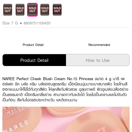
SOLD
SOLD
SOLD
SOLD
SOLD
OUT
OUT
OUT
OUT
OUT
Size 7 G • 8859751100420
Product Detail
Recommended
Product Detail
How to Use
NAREE Perfect Cheek Blush Cream No.15 Princess ขนาด 4 g
นารี เพ
อร์เฟค ชีค บลัช ครีม บลัชออนสูตรครีม เนื้อเนียนนุ่มบางเบาสบายผิว โดยโทนสี
ออกแบบมาให้ใช้ได้กับทุกสีผิว ให้ลุคสีแก้มผิวสวย ดูสุขภาพดี ผิวดูเปล่งปลั่งอย่าง
เป็นธรรมชาติ เนื้อครีมเกลี่ยง่าย สามารถทาทับแป้งได้ โดยไม่เป็นคราบและไม่จับตัว
เป็นก้อน สีแก้มไม่ดรอประหว่างวัน และติดทนนาน