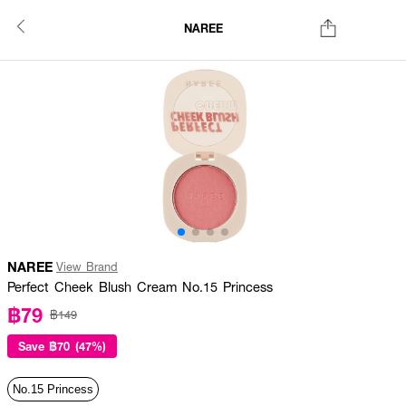
NAREE
NAREE
View Brand
Perfect Cheek Blush Cream No.15 Princess
฿79
฿149
Save
฿70 (47%)
No.15 Princess