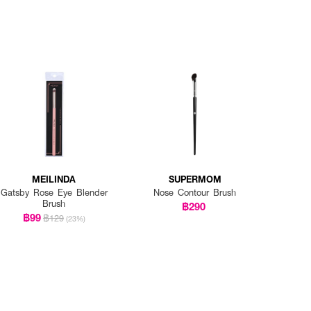
MEILINDA
SUPERMOM
Gatsby Rose Eye Blender
Nose Contour Brush
Brush
฿290
฿99
฿129
(23%)