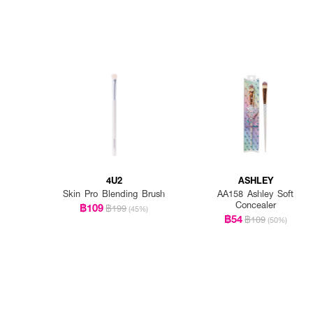
4U2
ASHLEY
Skin Pro Blending Brush
AA158 Ashley Soft
Concealer
฿109
฿199
(45%)
฿54
฿109
(50%)