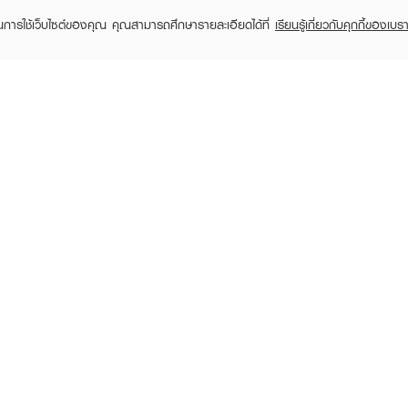
ในการใช้เว็บไซต์ของคุณ คุณสามารถศึกษารายละเอียดได้ที่
เรียนรู้เกี่ยวกับคุกกี้ของเบรา
TOMER CARE
EVEANDBOY MEMBER
 Shopping
Member registration
 store
t us