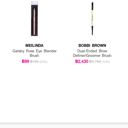
MEILINDA
BOBBI BROWN
Gatsby Rose Eye Blender
Dual-Ended Brow
Brush
Definer/Groomer Brush
฿99
฿2,430
฿129
฿2,700
(23%)
(10%)