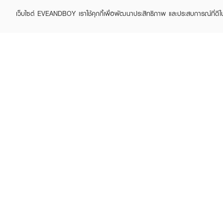
เว็บไซต์ EVEANDBOY เราใช้คุกกี้เพื่อพัฒนาประสิทธิภาพ และประสบการณ์ที่ดี
ABOUT EVEANDBOY
CUS
Brand story
Online
Privacy Policy
Find a
Terms and Conditions
Contac
Sell on EVEANDBOY
Whistleblowing