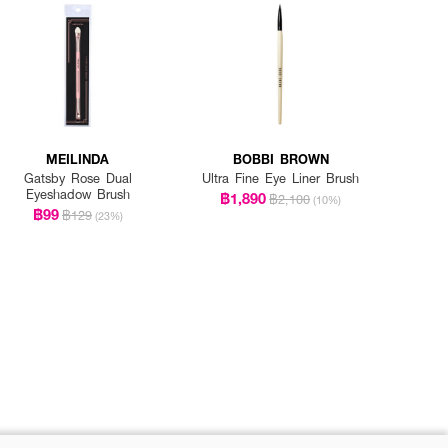
MEILINDA
BOBBI BROWN
Gatsby Rose Dual
Ultra Fine Eye Liner Brush
Eyeshadow Brush
฿1,890
฿2,100
(10%)
฿99
฿129
(23%)