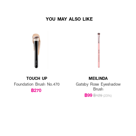
YOU MAY ALSO LIKE
TOUCH UP
MEILINDA
Foundation Brush No.470
Gatsby Rose Eyeshadow
Brush
฿270
฿99
฿129
(23%)