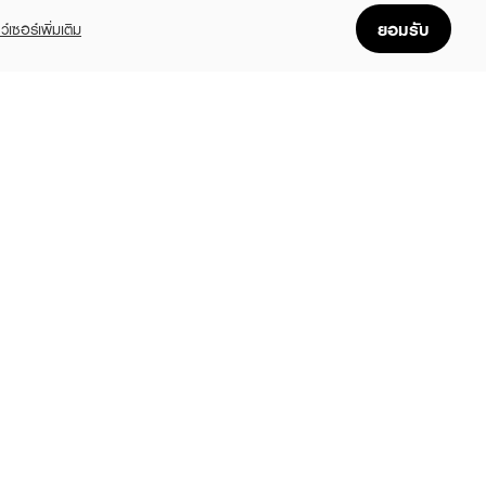
ยอมรับ
ว์เซอร์เพิ่มเติม
FOLLOW US
GET THE APP
Enjoyable, easy, and convenient