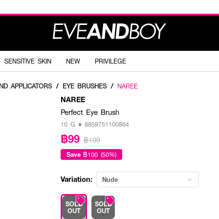
SENSITIVE SKIN
NEW
PRIVILEGE
ND APPLICATORS
/
EYE BRUSHES
/
NAREE
NAREE
Perfect Eye Brush
10 G • 8859751100864
฿99
฿199
Save
฿100 (50%)
Variation:
Nude
SOLD
SOLD
OUT
OUT