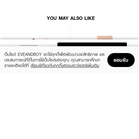
● พกพาง่าย
YOU MAY ALSO LIKE
● เหมาะกับการใช้เบลนด์บลัชลิควิด บลัชครีม คอนซีลเลอร์บริเวณใต้ตา หรือเบลนด์
เมคอัพเฉพาะจุดบนใบหน้า
● บรรจุ 3 ชิ้น
ADD TO BAG
เว็บไซต์ EVEANDBOY เราใช้คุกกี้เพื่อพัฒนาประสิทธิภาพ และ
ยอมรับ
ประสบการณ์ที่ดีในการใช้เว็บไซต์ของคุณ คุณสามารถศึกษา
รายละเอียดได้ที่
เรียนรู้เกี่ยวกับคุกกี้ของเบราว์เซอร์เพิ่มเติม
Home
Home
Promotions
Promotions
Shopping Bag
Shopping Bag
Account
Account
EVEANDBOY BEAUTY
EVEANDBOY BEAUTY
Kabuki Professional Magic Brush
Blender Sponge Nude
(25%)
(25%)
฿299
฿299
฿399
฿399
size 1 PCS
size 0