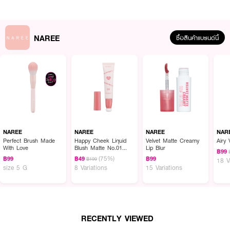
NAREE
ซื้อสินค้าแบรนด์นี้
ผลลัพธ์ที่ได้ :
ใหม่ล่าสุดจาก นารี เพอร์เฟค ไทนี่ พัฟ พัฟจิ๋วทูโทน คุณภาพพรีเมี่ยม ขนาด
NAREE
NAREE
NAREE
NAR
จิ๋ว พกพาง่าย เป็นพัฟคุชชั่นเนื้อนุ่มพิเศษที่ให้สัมผัสละมุนผิว และออกแบบมาเป็น
Perfect Brush Made
Happy Cheek Liquid
Velvet Matte Creamy
Airy 
With Love
Blush Matte No.01
Lip Blur
รูปทรงหยดน้ำ สายคาดด้านหลังสำหรับสวมนิ้วมือ ง่ายต่อการใช้งาน ออกแบบ
฿99
Love At First Sight
(75%)
เป็นสีทูโทน นู้ดชมพูสดใสน่ารัก พิมพ์โลโก้นารี เหมาะกับการใช้เบลนด์บลัช
฿99
฿49
฿99
฿199
18 V
size 5 G
8 Variations
15 Variations
ลิควิด หรือบลัชครีม และสามารถใช้เบลนด์คอนซีลเลอร์บริเวณใต้ตา หรือเบลนด์
เมคอัพเฉพาะจุดบนใบหน้า แม้ในบริเวณที่เข้าถึงยากก็สามารถเบลนด์ได้อย่าง
ง่ายดาย ด้านมุมแหลมของพัฟ ยังสามารถใช้เบลนด์สีลิปสติกที่ขอบปากให้ฟุ้งๆได้
อีกด้วย 1 ซอง บรรจุ 3 ชิ้น คุ้มค่าต่อการใช้งาน
● นารี เพอร์เฟค ไทนี่ พัฟ
RECENTLY VIEWED
● พัฟจิ๋ว รูปทรงหยดน้ำ