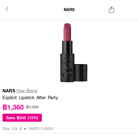
NARS
NARS
View Brand
Explicit Lipstick After Party
฿1,360
฿1,600
Save
฿240 (15%)
Size 3.8 G • 194251145051