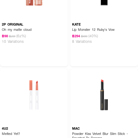
2P ORIGINAL
KATE
Oh my matte cloud
Lip Monster 12 Ruby's Vow
(62%)
(40%)
฿98
฿294
฿259
฿490
10 Variations
8 Variations
4U2
MAC
Melted Yet?
Powder Kiss Velvet Blur Slim Stick -
Devoted To Danger