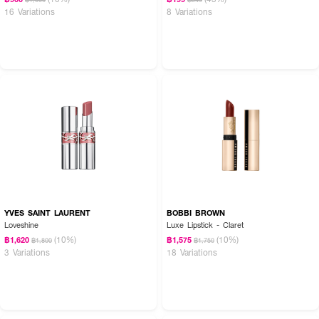
16 Variations
8 Variations
YVES SAINT LAURENT
BOBBI BROWN
Loveshine
Luxe Lipstick - Claret
(10%)
(10%)
฿1,620
฿1,575
฿1,800
฿1,750
3 Variations
18 Variations