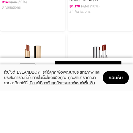
(50%)
฿149
฿299
(10%)
฿1,170
฿1,300
3 Variations
24 Variations
ADD TO BAG
เว็บไซต์ EVEANDBOY เราใช้คุกกี้เพื่อพัฒนาประสิทธิภาพ และ
ยอมรับ
ประสบการณ์ที่ดีในการใช้เว็บไซต์ของคุณ คุณสามารถศึกษา
รายละเอียดได้ที่
เรียนรู้เกี่ยวกับคุกกี้ของเบราว์เซอร์เพิ่มเติม
Home
Home
Promotions
Promotions
Shopping Bag
Shopping Bag
Account
Account
BOBBI BROWN
YVES SAINT LAURENT
Luxe Matte Lipstick - Downtown Rose
Loveshine
(10%)
(10%)
฿1,575
฿1,620
฿1,750
฿1,800
16 Variations
10 Variations