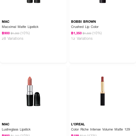
MAC
BOBBI BROWN
Macximal Matte Lipstick
Crushed Lip Color
(10%)
(10%)
฿900
฿1,350
฿1,000
฿1,500
28 Variations
12 Variations
MAC
L'OREAL
Lustreglass Lipstick
Color Riche Intense Volume Matte 129
(10%)
(43%)
฿900
฿199
฿1,000
฿349