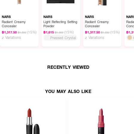
NARS
NARS
NARS
NAR
Radiant Creamy
Light Reflecting Setting
Radiant Creamy
Radi
Concealer
Powder
Concealer
Conc
(15%)
(15%)
(15%)
฿1,317.50
฿1,615
฿1,317.50
฿1,3
฿1,550
฿1,900
฿1,550
2 Variations
2 Variations
Pressed Crystal
RECENTLY VIEWED
YOU MAY ALSO LIKE