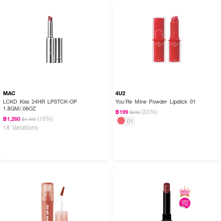
MAC
4U2
LCKD Kiss 24HR LPSTCK-OP
You'Re Mine Powder Lipstick 01
1.8GM/.06OZ
(33%)
฿199
฿299
(10%)
฿1,260
฿1,400
01
18 Variations