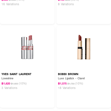
16 Variations
8 Variations
YVES SAINT LAURENT
BOBBI BROWN
Loveshine
Luxe Lipstick - Claret
(10%)
(10%)
฿1,620
฿1,575
฿1,800
฿1,750
3 Variations
18 Variations