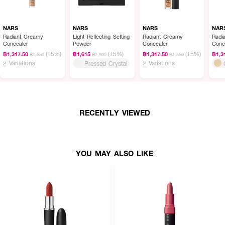
NARS
NARS
NARS
NAR
Radiant Creamy
Light Reflecting Setting
Radiant Creamy
Radi
Concealer
Powder
Concealer
Conc
(15%)
(15%)
(15%)
฿1,317.50
฿1,615
฿1,317.50
฿1,3
฿1,550
฿1,900
฿1,550
2 Variations
2 Variations
Pressed Crystal
RECENTLY VIEWED
YOU MAY ALSO LIKE