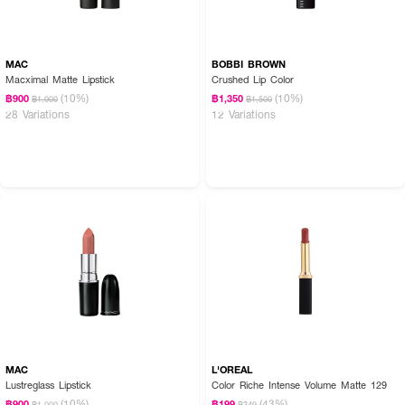
MAC
BOBBI BROWN
Macximal Matte Lipstick
Crushed Lip Color
(10%)
(10%)
฿900
฿1,350
฿1,000
฿1,500
28 Variations
12 Variations
MAC
L'OREAL
Lustreglass Lipstick
Color Riche Intense Volume Matte 129
(10%)
(43%)
฿900
฿199
฿1,000
฿349