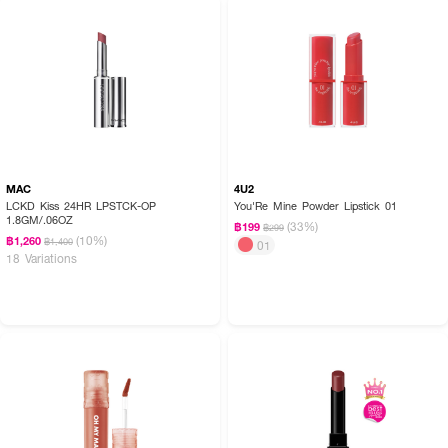
MAC
4U2
LCKD Kiss 24HR LPSTCK-OP
You'Re Mine Powder Lipstick 01
1.8GM/.06OZ
(33%)
฿199
฿299
(10%)
฿1,260
฿1,400
01
18 Variations