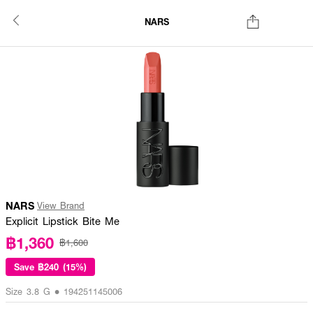
NARS
NARS
View Brand
Explicit Lipstick Bite Me
฿1,360
฿1,600
Save
฿240 (15%)
Size 3.8 G • 194251145006