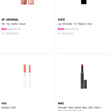
2P ORIGINAL
KATE
Oh my matte cloud
Lip Monster 12 Ruby's Vow
(62%)
(40%)
฿98
฿294
฿259
฿490
10 Variations
8 Variations
4U2
MAC
Melted Yet?
Powder Kiss Velvet Blur Slim Stick -
Devoted To Danger