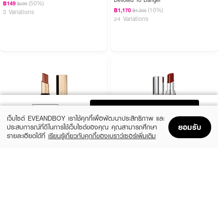
(50%)
฿149
฿299
(10%)
฿1,170
฿1,300
3 Variations
24 Variations
ADD TO BAG
เว็บไซต์ EVEANDBOY เราใช้คุกกี้เพื่อพัฒนาประสิทธิภาพ และ
ยอมรับ
ประสบการณ์ที่ดีในการใช้เว็บไซต์ของคุณ คุณสามารถศึกษา
รายละเอียดได้ที่
เรียนรู้เกี่ยวกับคุกกี้ของเบราว์เซอร์เพิ่มเติม
Home
Home
Promotions
Promotions
Shopping Bag
Shopping Bag
Account
Account
BOBBI BROWN
YVES SAINT LAURENT
Luxe Matte Lipstick - Downtown Rose
Loveshine
(10%)
(10%)
฿1,575
฿1,620
฿1,750
฿1,800
16 Variations
10 Variations